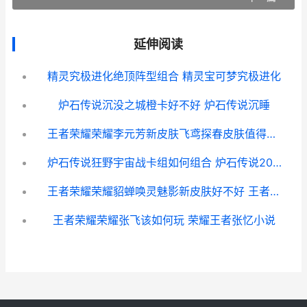
延伸阅读
精灵究极进化绝顶阵型组合 精灵宝可梦究极进化
炉石传说沉没之城橙卡好不好 炉石传说沉睡
王者荣耀荣耀李元芳新皮肤飞鸢探春皮肤值得入手吗 王者荣耀荣耀李策可以一次领两个皮肤吗
炉石传说狂野宇宙战卡组如何组合 炉石传说2021狂野宇宙卡组
王者荣耀荣耀貂蝉唤灵魅影新皮肤好不好 王者荣耀角色貂蝉
王者荣耀荣耀张飞该如何玩 荣耀王者张忆小说