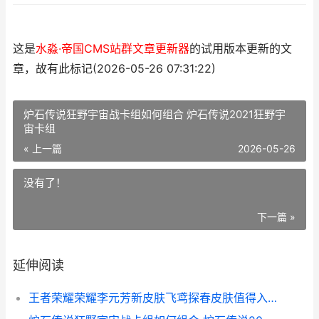
这是
水淼·帝国CMS站群文章更新器
的试用版本更新的文
章，故有此标记(2026-05-26 07:31:22)
炉石传说狂野宇宙战卡组如何组合 炉石传说2021狂野宇
宙卡组
« 上一篇
2026-05-26
没有了！
下一篇 »
延伸阅读
王者荣耀荣耀李元芳新皮肤飞鸢探春皮肤值得入手吗 王者荣耀荣耀李策可以一次领两个皮肤吗