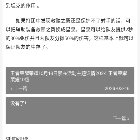
到坦克的作用 。
如果打团中发现救赎之翼还是保护不了射手的话，可
以把辅助装备救赎之翼换成星泉，星泉可以给队友提供2秒
的30%免伤并且为队友分摊50%的伤害，这样基本上就可以
保证队友的生存了。
王者荣耀荣耀10月18日累充活动主题详情2024 王者荣耀
荣耀10级
« 上一篇
2026-03-16
没有了！
下一篇 »
延伸阅读