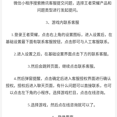
微信小程序搜索腾讯客服提交问题，选择王者荣耀产品和
问题类型进行发起提问。
3、游戏内联系客服
1.登录王者荣耀，点击右上角的设置图标，进入设置后，在
基础设置最下面有联系客服按钮，点击即可与人工客服联系。
2.进入设置之后，在基础设置界面点击下方的联系客服。
3.然后会跳转页面，继续点击联系客服。
4.然后弹窗提醒，点击确定后进入客服授权界面进行确认
授权。授权后进入聊天页面，有什么问题可以直接联系，也可
以点击左下角的小程序。选择游戏栏目，点击在线咨询。
5.选择游戏，然后点在线咨询就可以了。