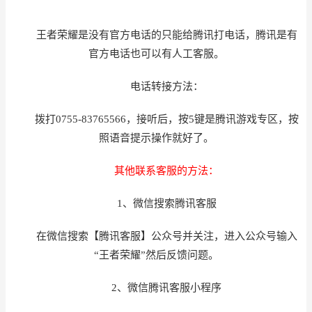
王者荣耀是没有官方电话的只能给腾讯打电话，腾讯是有
官方电话也可以有人工客服。
电话转接方法：
拨打0755-83765566，接听后，按5键是腾讯游戏专区，按
照语音提示操作就好了。
其他联系客服的方法：
1、微信搜索腾讯客服
在微信搜索【腾讯客服】公众号并关注，进入公众号输入
“王者荣耀”然后反馈问题。
2、微信腾讯客服小程序