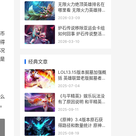
无限火力绝顶英雄排名在
哪里看 无限火力英雄排名
胜率榜英雄推荐
2026-03-09
炉石传说移除亚运会卡组
币
如何回事 炉石传说整活删
除
得
2026-03-10
况
是
经典文章
LOL13.15版本掘墓加强概
括 英雄联盟老版掘墓者技
能
2025-07-04
《与平精英》娱乐玩法没
么
有了原因说明 和平精英娱
。
乐模式全部介绍
2025-09-11
《原神》3.4版本原石获
得路径和数量统计 原神
3.0版本什么时候更新
2025-08-19