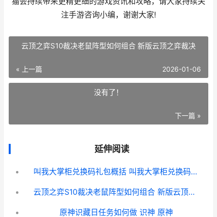
猫会持续带来更精更细的游戏资讯和攻略，请大家持续关
注手游咨询小编，谢谢大家!
云顶之弈S10裁决老鼠阵型如何组合 新版云顶之弈裁决
« 上一篇
2026-01-06
没有了！
下一篇 »
延伸阅读
叫我大掌柜兑换码礼包概括 叫我大掌柜兑换码在哪里
云顶之弈S10裁决老鼠阵型如何组合 新版云顶之弈裁决
原神识藏日任务如何做 识神 原神