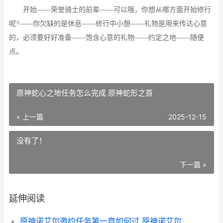
开始——荣誉骑士的前辈——可以哦，你想从哪方面开始修行
呢?——你欠缺的是休息——修行中小憩——礼物是用来传达心意
的，必须要好好准备——饱含心意的礼物——约定之地——随便
点。
原神蛇心之地任务怎么完成 原神蛇形之首
« 上一篇
2025-12-15
没有了！
下一篇 »
延伸阅读
原神诺艾尔邀约任务第一章如何过 原神诺艾尔邀约任务第一章流程图