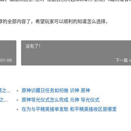
荐的全部内容了，希望玩家可以顺利的知道怎么选择，
没有了！
-01-06
下一篇 
云顶之弈S10裁决老鼠阵型如何组合 新版云顶之弈裁决
原神识藏日任务如何做 识神 原神
云顶之弈S5.5光明自然之力效果是啥子 云顶之弈s5光辉
原神导光仪式怎么完成 元神 导光仪式
在为与平精英接单发愁 和平精英接收区是哪里