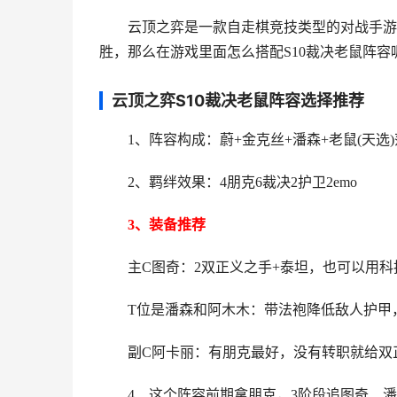
云顶之弈是一款自走棋竞技类型的对战手游，
胜，那么在游戏里面怎么搭配S10裁决老鼠阵容
云顶之弈S10裁决老鼠阵容选择推荐
1、阵容构成：蔚+金克丝+潘森+老鼠(天选)莎
2、羁绊效果：4朋克6裁决2护卫2emo
3、装备推荐
主C图奇：2双正义之手+泰坦，也可以用科技
T位是潘森和阿木木：带法袍降低敌人护甲，
副C阿卡丽：有朋克最好，没有转职就给双
4、这个阵容前期拿朋克，3阶段追图奇、潘森