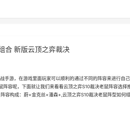
组合 新版云顶之弈裁决
战手游，在游戏里面玩家可以顺利的通过不同的阵容来进行自己
鼠阵容呢，下面就让我们来看看云顶之弈S10裁决老鼠阵容选择
阵容构成：蔚+金克丝+潘森+,云顶之弈S10裁决老鼠阵型如何