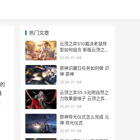
热门文章
云顶之弈S10裁决老鼠阵
型如何组合 新版云顶之弈
裁决
2026-01-06
原神识藏日任务如何做 识
神 原神
2026-01-06
的
云顶之弈S5.5光明自然之
推
力效果是啥子 云顶之弈s5
组
光辉
2026-01-06
原神导光仪式怎么完成 元
神 导光仪式
2026-01-06