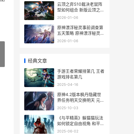
云顶之弈S10裁决老鼠阵
型如何组合 新版云顶之弈
裁决
2026-01-06
原神漂浮秘灵事前调查第
五天策略 原神漂浮秘灵前
置任务
2026-01-06
经典文章
»
手游王者荣耀排第几 王者
游戏排名第几
2025-04-16
原神4.2版本枫丹隐藏世
界任务明天交换明天 元神
枫丹国
2025-10-03
《与平精英》躲猫猫玩法
如何锁定自由视角 和平精
英躲闪怎么操作
2025-06-02