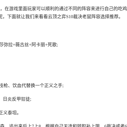
在游戏里面玩家可以顺利的通过不同的阵容来进行自己的吃鸡
呢，下面就让我们来看看云顶之弈S10裁决老鼠阵容选择推荐。
弥拉+薇古丝+阿卡丽+死歌;
枪、饮血代替换一个正义之手;
日炎反甲狂徒;
正义泰坦。
，追出来后上7上8，根据自己天选和转职补上限，6裁决或者