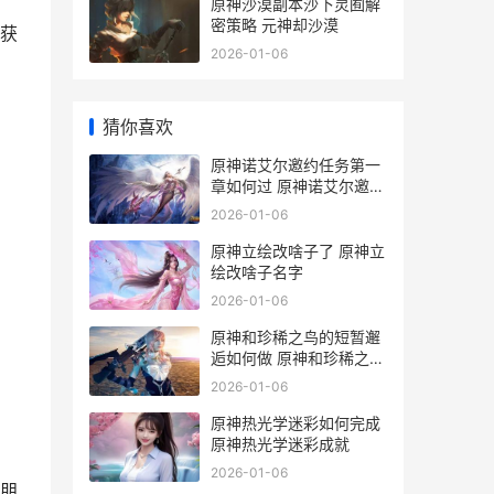
原神沙漠副本沙下灵囿解
密策略 元神却沙漠
获
2026-01-06
猜你喜欢
原神诺艾尔邀约任务第一
章如何过 原神诺艾尔邀约
任务第一章流程图
2026-01-06
原神立绘改啥子了 原神立
绘改啥子名字
2026-01-06
原神和珍稀之鸟的短暂邂
逅如何做 原神和珍稀之鸟
的区别
2026-01-06
原神热光学迷彩如何完成
原神热光学迷彩成就
2026-01-06
6朋