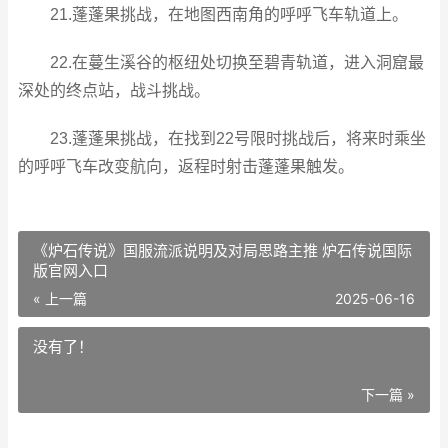
21.蓬蓬果挑战，在地图西南角的呼呼飞车轨道上。
22.在蔓生溪谷的枢纽处切换至碧青轨道，进入洞窟最
深处的终点站，战斗挑战。
23.蓬蓬果挑战，在找到22号限时挑战后，将来时乘坐
的呼呼飞车改变航向，返程时射击蓬蓬果触发。
《炉石传说》国服流派说明及对局思路主推 炉石传说国际
版官网入口
« 上一篇
2025-06-16
没有了！
下一篇 »