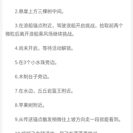
2.悬崖上方三棵树中间。
3.在浪船锚点附近，驾驶浪船开启挑战，拾取前两个
微粒后离开浪船乘风场继续挑战。
4.尚未开启，等待活动解锁。
5.在3个小水珠旁边。
6.木制台子旁边。
7.在水边，丘丘岩盔王附近。
8.苹果树附近。
9.从传送锚点触发稍微往上坡方向走一段就能看到。