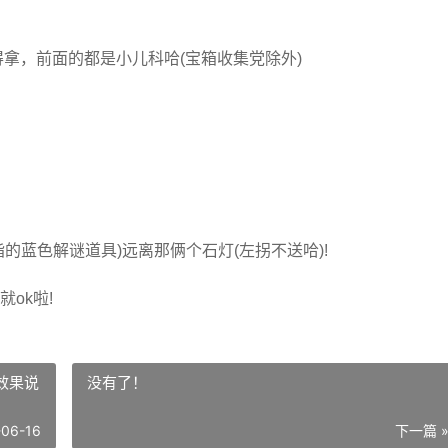
拿，前面的都是小儿科哈(宝箱收集党除外)
的蓝色解谜道具)远离那俩个石灯(左拐不送哈)!
ok啦!
效果说
没有了！
-06-16
下一篇 