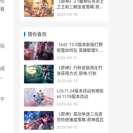
在
《原神》3.1魔神任务赤土
之王和三朝圣者策略 原神
看
1.4魔神任务什么时候开
2025-06-16
猜你喜欢
《lol》13.9版本新版打野
玩
妮蔻如何玩 英雄联盟9.13
版本
2025-06-11
《原神》行秋皮肤雨化竹
成
身获得方式 原神,行秋
，
2025-06-13
LOL11.24版本改动有哪些
lol 11.19版本改动
不
2025-06-16
《原神》孤剑争逐三岛道
世险绝难度策略 原神孤瓦
2025-06-15