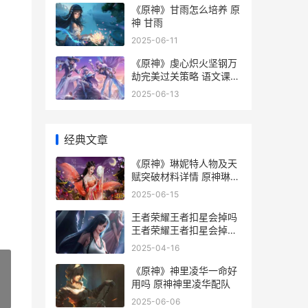
《原神》甘雨怎么培养 原
神 甘雨
2025-06-11
《原神》虔心炽火坚钢万
劫完美过关策略 语文课时
练答案九下
2025-06-13
经典文章
《原神》琳妮特人物及天
赋突破材料详情 原神琳妮
特被旅行者奖励是哪一集
2025-06-15
王者荣耀王者扣星会掉吗
王者荣耀王者扣星会掉吗
苹果
2025-04-16
《原神》神里凌华一命好
用吗 原神神里凌华配队
»
2025-06-06