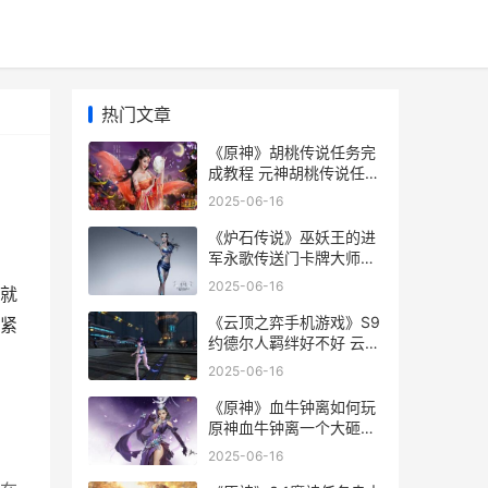
热门文章
《原神》胡桃传说任务完
成教程 元神胡桃传说任务
视频
2025-06-16
《炉石传说》巫妖王的进
军永歌传送门卡牌大师效
果说明 炉石传说巫妖王彩
2025-06-16
就
蛋大全
《云顶之弈手机游戏》S9
紧
约德尔人羁绊好不好 云顶
之弈手机版叫什么
2025-06-16
《原神》血牛钟离如何玩
原神血牛钟离一个大砸多
少
2025-06-16