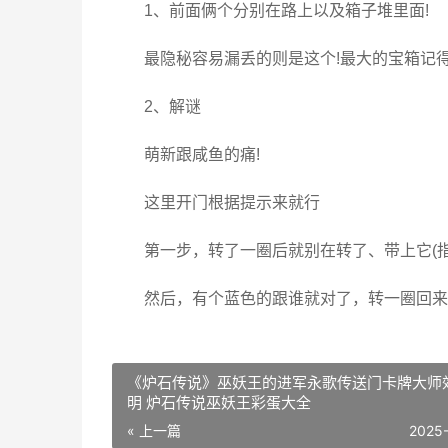
1、前面俩个分别在路上以及箱子堆里面!
最隐秘容易漏丢的则是这个!最大的宝箱记得
2、解谜
萌新跟咸鱼的痛!
这里开门根据提示来就行
第一步，转了一圈后就别在转了、带上它(指
然后，有个蓝色的跟谁就对了，转一圈回来就
《炉石传说》巫妖王的进军永歌传送门卡牌大师
明 炉石传说巫妖王彩蛋大全
« 上一篇
2025