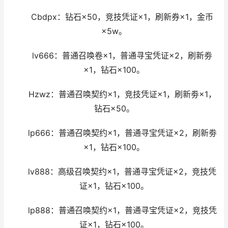
Cbdpx：钻石×50，竞技凭证×1，刷新券×1，金币
×5w。
lv666：普通召唤卷×1，普通寻宝凭证×2，刷新劵
×1，钻石×100。
Hzwz：普通召唤契约×1，竞技凭证×1，刷新劵×1，
钻石×50。
lp666：普通召唤契约×1，普通寻宝凭证×2，刷新劵
×1，钻石×100。
lv888：高级召唤契约×1，普通寻宝凭证×2，竞技凭
证×1，钻石×100。
lp888：普通召唤契约×1，普通寻宝凭证×2，竞技凭
证×1，钻石×100。