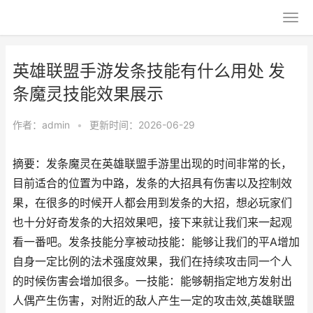
英雄联盟手游发条技能有什么用处 发
条魔灵技能效果展示
作者：
admin
•
更新时间：2026-06-29
摘要：发条魔灵在英雄联盟手游里出现的时间非常的长，
目前适合的位置为中路，发条的大招具有伤害以及控制效
果，在很多的时候开人都会用到发条的大招，想必玩家们
也十分好奇发条的大招效果吧，接下来就让我们来一起观
看一番吧。发条技能分享被动技能：能够让我们的平A增加
自身一定比例的法术强度效果，我们在持续攻击同一个人
的时候伤害会增加很多。一技能：能够朝指定地方发射出
人偶产生伤害，对附近的敌人产生一定的攻击效,英雄联盟