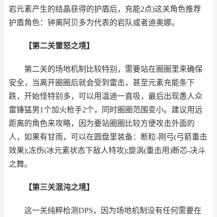
岩元素产生的结晶获得的护盾后，充能2点)这关角色推荐
护盾角色：钟离阿贝多为代表的岩队或者迪奥娜。
【第二关雷怒之境】
第二关的场地机制比较特别，需要站在圈圈里来确保
安全，当离开圈圈后就会受到雷击，甚至元素充能条下
跌，开始怪特别多，可以用温迪一直吸，最后出现愚人众
雷锤猛男1个加火枪手2个，同时圈圈范围变小。建议用远
距离的角色来攻略，因为要站圈圈比较方便攻击外面的
人，如果有甘雨，可以在圆盘里装备：断粒-刚弓(弓箭重击
效果);冻伤(冰元素状态下敌人特攻);旋涡(重击用)断芯-决斗
之舞。
【第三关混沌之境】
这一关纯粹检测DPS，因为场地机制没有任何需要在