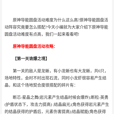
原神导能圆盘活动难度为什么这么高?原神导能圆盘活
动阵容究竟要怎么搭配?今天小编就为大家介绍下原神导能
圆盘活动难度有点高，我们一起来看看吧!
原神导能圆盘活动攻略：
【第一关诡爆之境】
第一关的敌人是龙蜥，有小龙蜥也有大龙蜥，共6只，
场地特性，会时不时出现石流，同时小龙虾很容易产生结
晶，和这个场地契合度很搭配的碎片有：
断芯-星晶之舞(岩元素产生结晶时候会爆炸);断粒-英勇
(护盾状态下，攻击力提高) ;结晶扁光;(角色获得岩元素产生
的结晶获得的护盾后，元素伤害提高);结晶赋能(角色获得