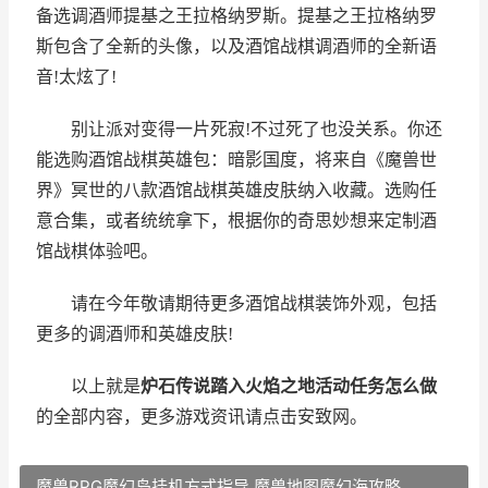
备选调酒师提基之王拉格纳罗斯。提基之王拉格纳罗
斯包含了全新的头像，以及酒馆战棋调酒师的全新语
音!太炫了!
别让派对变得一片死寂!不过死了也没关系。你还
能选购酒馆战棋英雄包：暗影国度，将来自《魔兽世
界》冥世的八款酒馆战棋英雄皮肤纳入收藏。选购任
意合集，或者统统拿下，根据你的奇思妙想来定制酒
馆战棋体验吧。
请在今年敬请期待更多酒馆战棋装饰外观，包括
更多的调酒师和英雄皮肤!
以上就是
炉石传说踏入火焰之地活动任务怎么做
的全部内容，更多游戏资讯请点击安致网。
魔兽RPG魔幻岛挂机方式指导 魔兽地图魔幻海攻略