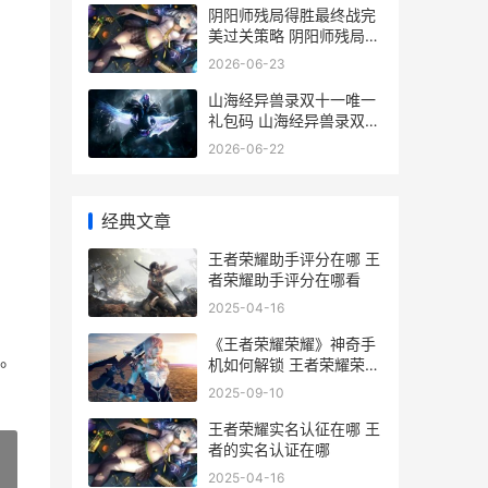
阴阳师残局得胜最终战完
美过关策略 阴阳师残局得
胜在哪
2026-06-23
山海经异兽录双十一唯一
礼包码 山海经异兽录双子
寻宝
2026-06-22
经典文章
王者荣耀助手评分在哪 王
者荣耀助手评分在哪看
2025-04-16
《王者荣耀荣耀》神奇手
。
机如何解锁 王者荣耀荣耀
印记多少星
2025-09-10
王者荣耀实名认征在哪 王
者的实名认证在哪
2025-04-16