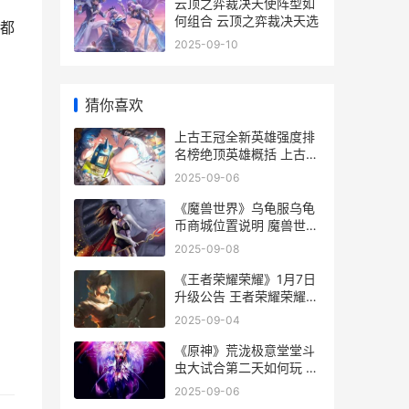
云顶之弈裁决天使阵型如
何组合 云顶之弈裁决天选
都
2025-09-10
猜你喜欢
上古王冠全新英雄强度排
名榜绝顶英雄概括 上古王
冠全新英雄排名
2025-09-06
《魔兽世界》乌龟服乌龟
币商城位置说明 魔兽世界
乌鸦之神的缰绳
2025-09-08
《王者荣耀荣耀》1月7日
升级公告 王者荣耀荣耀币
怎么获取
2025-09-04
《原神》荒泷极意堂堂斗
虫大试合第二天如何玩 荒
泷一斗是谁元神
2025-09-06