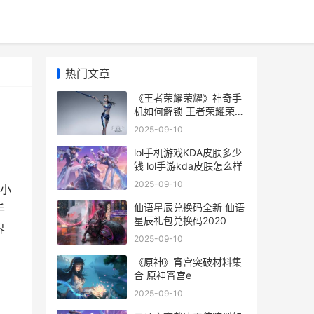
热门文章
《王者荣耀荣耀》神奇手
机如何解锁 王者荣耀荣耀
印记多少星
2025-09-10
lol手机游戏KDA皮肤多少
钱 lol手游kda皮肤怎么样
2025-09-10
小
仙语星辰兑换码全新 仙语
手
星辰礼包兑换码2020
界
2025-09-10
《原神》宵宫突破材料集
合 原神宵宫e
2025-09-10