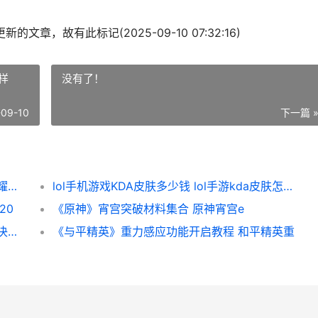
的文章，故有此标记(2025-09-10 07:32:16)
么样
没有了！
-09-10
下一篇 
《王者荣耀荣耀》神奇手机如何解锁 王者荣耀荣耀印记多少星
lol手机游戏KDA皮肤多少钱 lol手游kda皮肤怎么样
20
《原神》宵宫突破材料集合 原神宵宫e
云顶之弈裁决天使阵型如何组合 云顶之弈裁决天选
《与平精英》重力感应功能开启教程 和平精英重