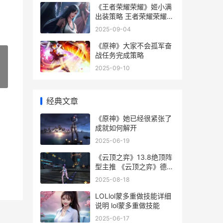
《王者荣耀荣耀》姬小满
出装策略 王者荣耀荣耀印
记多少星
2025-09-04
《原神》大家不会孤军奋
战任务完成策略
2025-09-10
»
经典文章
《原神》她已经很紧张了
成就如何解开
2025-06-19
《云顶之弈》13.8绝顶阵
型主推 《云顶之弈》德莱
文阵容
2025-08-18
LOLlol蒙多重做技能详细
说明 lol蒙多重做技能
2025-06-17