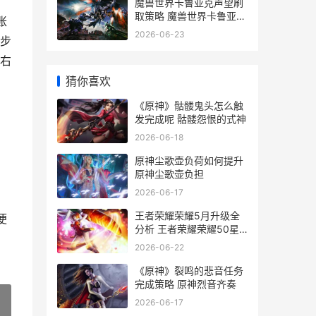
魔兽世界卡鲁亚克声望刷
取策略 魔兽世界卡鲁亚克
账
战袍在哪里买
2026-06-23
步
右
猜你喜欢
《原神》骷髅鬼头怎么触
发完成呢 骷髅怨恨的式神
2026-06-18
原神尘歌壶负荷如何提升
原神尘歌壶负担
2026-06-17
王者荣耀荣耀5月升级全
便
分析 王者荣耀荣耀50星
相当于巅峰赛多少分
2026-06-22
《原神》裂鸣的悲音任务
完成策略 原神烈音齐奏
2026-06-17