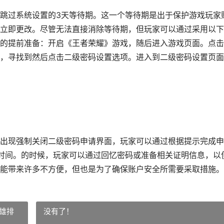
跳过系统设置的3天等待期。这一个等待期是出于保护游戏玩家
立即更改。尽管无法直接消除等待期，但玩家可以通过采用以下
的提前准备：开启《王者荣耀》游戏，随后进入游戏页面。点击
，寻找到然后点击二级密码设置选项。进入到二级密码设置页面
出现强制关闭二级密码申请界面，玩家可以通过根据提示完成申
时间。的时候，玩家可以通过回忆密码或准备相关证明信息，以
能带来许多不方便，但也是为了确保账户安全所需要采取措施。
雄排
没有了！