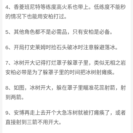
4、香菱班尼特等练度高火系也带上。低练度不能秒
的情况下也能用安柏打过。
5、其他角色都不是必需品，只有安柏是必备。
6、开局打史莱姆时捡石头破冰时注意躲避落冰。
7、冰树开大记得打烂罩子躲罩子里，类似无相之岩
安柏必带是为了躲罩子里的时间把冰树射瘫痪。
8、如图，冰树开大，躲在罩子里瞄准花蕊射箭，射
到两箭。
9、安博再走上去开个大急冻树就被打瘫痪了，或者
直接射到三箭不用开大。