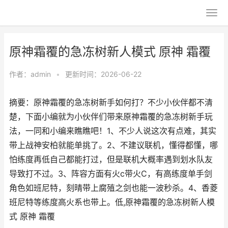
原神霜覆的急冻树新人模式 原神 霜覆
作者：
admin
•
更新时间：2026-06-22
摘要：原神霜覆的急冻树新手如何打？不少小伙伴都不清
楚，下面小编就为小伙伴们带来原神霜覆的急冻树新手玩
法，一同和小编来瞧瞧吧！1、不少人说这次有点难，其实
带上战神安柏就能单挑了。2、不建议联机，懂得都懂，哪
怕练度再低自己都能打过，但是联机大概率遇到划水队友
导致打不过。3、阵容方面有火c带火C，有高练度单手剑
角色如班尼特，刻晴带上腐殖之剑也能一波秒杀。4、香菱
班尼特等练度高火系也带上。低,原神霜覆的急冻树新人模
式 原神 霜覆