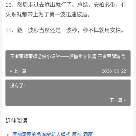
10、然后走过去输出就行了。总结，安柏必带，有
火系就都带上为了第一波迅速破盾。
11、能一波秒当然还是一波秒，秒不掉就用安柏。
王者荣耀荣耀游侠小课堂——后撤步李信篇 王者荣耀游弋
« 上一篇
2026-06-22
没有了！
下一篇 »
延伸阅读
原神霜覆的急冻树新人模式 原神 霜覆