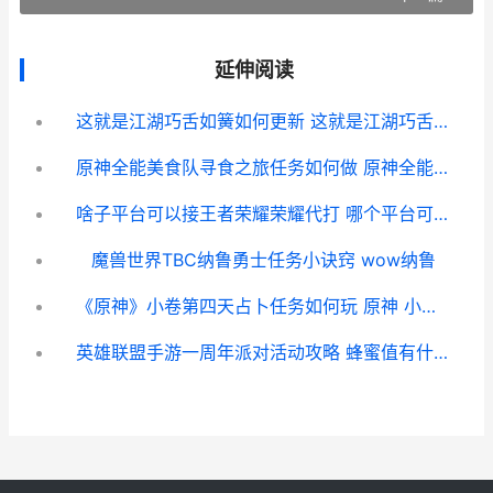
延伸阅读
这就是江湖巧舌如簧如何更新 这就是江湖巧舌如簧句子怎么获得
原神全能美食队寻食之旅任务如何做 原神全能美食队突破性思维
啥子平台可以接王者荣耀荣耀代打 哪个平台可以接兼职
魔兽世界TBC纳鲁勇士任务小诀窍 wow纳鲁
《原神》小卷第四天占卜任务如何玩 原神 小卷 第五天
英雄联盟手游一周年派对活动攻略 蜂蜜值有什么用