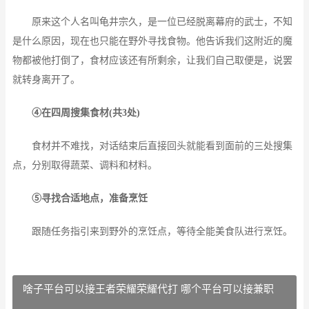
原来这个人名叫龟井宗久，是一位已经脱离幕府的武士，不知
是什么原因，现在也只能在野外寻找食物。他告诉我们这附近的魔
物都被他打倒了，食材应该还有所剩余，让我们自己取便是，说罢
就转身离开了。
④在四周搜集食材(共3处)
食材并不难找，对话结束后直接回头就能看到面前的三处搜集
点，分别取得蔬菜、调料和材料。
⑤寻找合适地点，准备烹饪
跟随任务指引来到野外的烹饪点，等待全能美食队进行烹饪。
啥子平台可以接王者荣耀荣耀代打 哪个平台可以接兼职