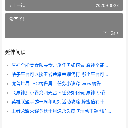
« 上一篇
2026-06-22
没有了！
下一篇 »
延伸阅读
原神全能美食队寻食之旅任务如何做 原神全能美食队突破性思维
啥子平台可以接王者荣耀荣耀代打 哪个平台可以接兼职
魔兽世界TBC纳鲁勇士任务小诀窍 wow纳鲁
《原神》小卷第四天占卜任务如何玩 原神 小卷 第五天
英雄联盟手游一周年派对活动攻略 蜂蜜值有什么用
王者荣耀荣耀金秋十月送永久皮肤活动主题图片文字教程 王者荣耀荣耀金币在哪里消费