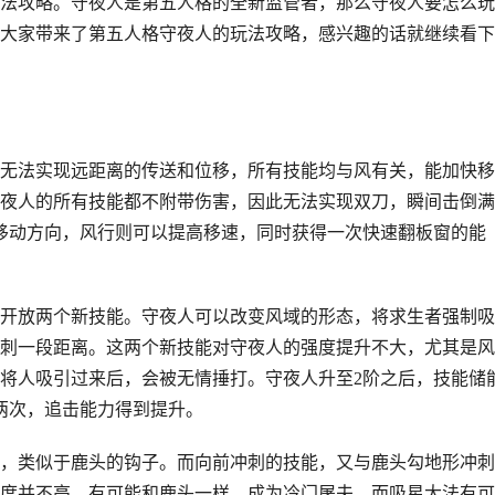
法攻略。守夜人是第五人格的全新监管者，那么守夜人要怎么玩
大家带来了第五人格守夜人的玩法攻略，感兴趣的话就继续看下
无法实现远距离的传送和位移，所有技能均与风有关，能加快移
夜人的所有技能都不附带伤害，因此无法实现双刀，瞬间击倒满
移动方向，风行则可以提高移速，同时获得一次快速翻板窗的能
将开放两个新技能。守夜人可以改变风域的形态，将求生者强制
刺一段距离。这两个新技能对守夜人的强度提升不大，尤其是风
将人吸引过来后，会被无情捶打。守夜人升至2阶之后，技能储
两次，追击能力得到提升。
，类似于鹿头的钩子。而向前冲刺的技能，又与鹿头勾地形冲刺
度并不高。有可能和鹿头一样，成为冷门屠夫。而吸星大法有可