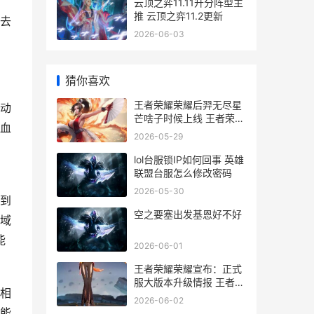
云顶之弈11.11升分阵型主
推 云顶之弈11.2更新
去
2026-06-03
猜你喜欢
王者荣耀荣耀后羿无尽星
动
芒啥子时候上线 王者荣耀
血
荣耀后面的称号怎么改
2026-05-29
lol台服锁IP如何回事 英雄
联盟台服怎么修改密码
2026-05-30
吸到
空之要塞出发基恩好不好
域
能
2026-06-01
王者荣耀荣耀宣布：正式
服大版本升级情报 王者荣
相
耀的宣传动画
2026-06-02
能