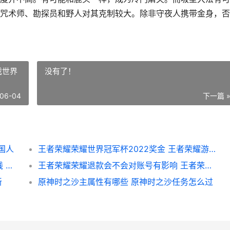
咒术师、勘探员和野人对其克制较大。除非守夜人携带金身，否
戏世界
没有了！
06-04
下一篇 
国人
王者荣耀荣耀世界冠军杯2022奖金 王者荣耀游戏世界
王者荣耀荣耀公孙离离恨烟皮肤啥子时候上线 王者荣耀公寓
王者荣耀荣耀退款会不会对账号有影响 王者荣耀退游是什么意思
新
原神时之沙主属性有哪些 原神时之沙任务怎么过