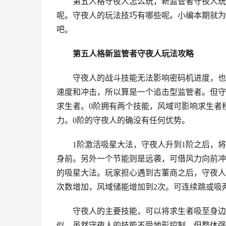
第五人格守夜人怎么玩，新监管者守夜人玩
呢。守夜人的玩法技巧有哪些呢。小编本期就为
吧。
第五人格新监管者守夜人玩法攻略
守夜人的战斗技能无法影响密码机进度，也
速度和冲击，所以算是一个追击型监管者。但守
求生者。0阶拥有两个技能，风域可影响求生者
力。0阶的守夜人的确没有任何优势。
1阶激活吸星大法，守夜人升到1阶之后，
身前。另外一个节能则是远袭，可借风力向前冲
的吸星大法。玩家担心遇到古董商之后，守夜人
次数增加，风域储能增加到2次。可连续跳或吸
守夜人的主要技能，可以将求生者吸至身边
似。虽然守夜人的技能不受地形控制，但整体强