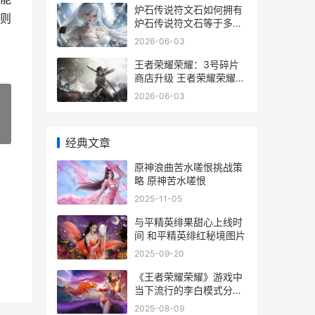
炉石传说符文石如何拥有
则
炉石传说符文石等于多少
人民币
2026-06-03
王者荣耀荣耀：3号碎片
商店升级 王者荣耀荣耀战
区怎么修改别的地区
2026-06-03
»
经典文章
原神浪曲苦水嗟恨挑战策
略 原神苦水嗟恨
2025-11-05
与平精英绯果甜心上线时
间 和平精英绯红秘境图片
2025-09-20
《王者荣耀荣耀》游戏中
当下流行的李白模式分析
王者荣耀荣耀印记怎么得
2025-08-09