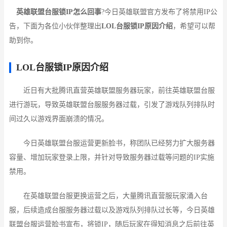
英雄联盟台服锁IP怎么回事
?今日英雄联盟官方发布了将禁用IP公
告，下面为各位小伙伴整理出
LOL台服锁IP原因介绍
，希望可以帮
助到你。
LOL台服锁IP原因介绍
近日有大批腾讯直营英雄联盟服务器玩家，前往英雄联盟台服
进行游玩，导致英雄联盟台服服务器过载，引发了游戏队列排队时
间过久以游戏界面崩溃的情况。
今日英雄联盟台服运营更新脸书，称团队已经努力扩大服务器
容量、增加玩家登录上限，并针对导致服务器过载等问题的IP实施
禁用。
在英雄联盟台服更换运营之后，大量腾讯直营服玩家涌入台
服，后续造成台服服务器过载以及游戏队列排队过长等，今日英雄
联盟台服运营脸书宣布，将锁IP，随后玩家在得知消息之后前往英