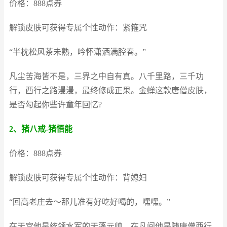
价格：888点券
解锁皮肤可获得专属个性动作：紧箍咒
“半枕松风茶未熟，吟怀潇洒满腔春。”
凡尘苦海皆不是，三界之中自有真。八千里路，三千功
行，西行之路漫漫，最终修成正果。金蝉这款唐僧皮肤，
是否勾起你些许童年回忆?
2、猪八戒-猪悟能
价格：888点券
解锁皮肤可获得专属个性动作：背媳妇
“回高老庄去～那儿准有好吃好喝的，嘿嘿。”
在天宫他是统领水军的天蓬元帅，在凡间他是随唐僧西行