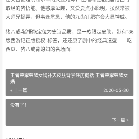
取经的猪悟能。他憨厚逗趣，又爱耍点小聪明，虽然常被
大师兄捉弄，但事逢危急，他的九齿钉耙亦会大显神威。
猪八戒-猪悟能定位为史诗品质，是一款限定皮肤，带有“86
版西游记正版授权”标签，还还原了剧中的经典造型——吃
西瓜、猪八戒背媳妇的名场面!
王者荣耀荣耀女娲补天皮肤背景经历概括 王者荣耀荣耀女
娲
« 上一篇
2026-05-30
没有了！
下一篇 »