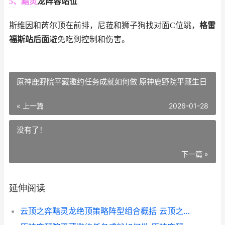
5、黯灵
龙
阵容站位
斯维因和芮尔顶在前排，尼菈和狮子狗找对面C位跳，
格雷
福斯站后面
避免吃到控制和伤害。
原神鹿野院平藏邀约任务成就如何做 原神鹿野院平藏生日
« 上一篇
2026-01-28
没有了！
下一篇 »
延伸阅读
云顶之弈黯灵龙绝顶策略阵型组合概括 云顶之奕黑暗青龙刀