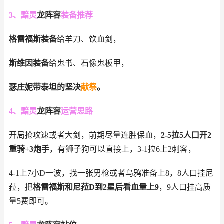
3、黯灵
龙阵容
装备推荐
格雷福斯装备
给羊刀、饮血剑，
斯维因装备
给鬼书、石像鬼板甲，
瑟庄妮带泰坦的坚决
献祭
。
4、黯灵
龙阵容
运营思路
开局抢攻速或者大剑，前期尽量连胜保血，
2-5拉5人口开2
重骑+3炮手
，有狮子狗可以直接上，3-1拉6上2刺客，
4-1上7小D一波，找一张男枪或者乌鸦准备上8，8人口挂尼
菈，把
格雷福斯和尼菈D到2星后看血量上9
，9人口挂高质
量5费即可。