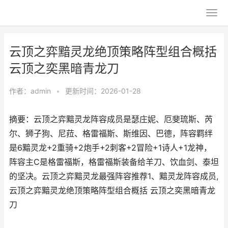
云顶之弈黯灵龙绝顶策略阵型组合概括
云顶之奕黑暗青龙刀
作者：
admin
•
更新时间：2026-01-28
摘要：云顶之弈黯灵龙阵容成员是瑟庄妮、厄斐琉斯、芮
尔、狮子狗、尼菈、格雷福斯、斯维因、巴德，阵容羁绊
是6黯灵龙+2重骑+2炮手+2刺客+2冒险+1诗人+1龙神，
阵容主C是格雷福斯，格雷福斯装备给羊刀、饮血剑、泰坦
的坚决。云顶之弈黯灵龙最强阵容推荐1、黯灵龙阵容成员,
云顶之弈黯灵龙绝顶策略阵型组合概括 云顶之奕黑暗青龙
刀