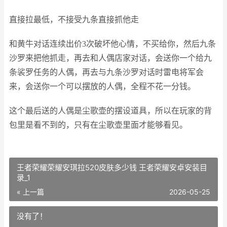
直接拉最低，不接受九条直接抓他走
和黄牛对话连续出价3次破坏他心情，不买给你，然后九条
沙罗来把他抓走，再去和人偶店家对话，会送你一个给九
条裟罗任务的人偶，再去与九条沙罗对话时雷电将军会
来，会送你一个可以摆放的人偶，全程不花一分钱。
这个最后送的人偶是尘歌壶的摆设道具，所以在玩家的背
包里是看不到的，只有在尘歌壶里面才能够看见。
王者荣耀荣耀安琪拉520皮肤多少钱 王者荣耀安卓安装目
录_1
« 上一篇
2026-05-25
没有了！