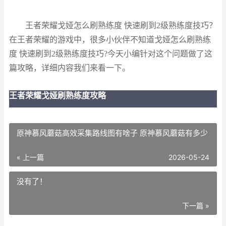
王者荣耀戈娅怎么刷熟练度 快速刷到2级熟练度技巧？
在王者荣耀的游戏中，很多小伙伴不知道戈娅怎么刷熟练
度 快速刷到2级熟练度技巧?今天小编针对这个问题做了这
篇攻略，详细内容我们来看一下。
王者荣耀戈娅刷熟练度攻略
原神慕风蘑菇高效采集路线图有啥子 原神慕风蘑菇有多少
« 上一篇
2026-05-24
没有了！
下一篇 »