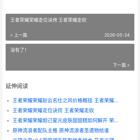
王者荣耀荣耀走位诀窍 王者荣耀走砍
« 上一篇
2026-05-24
没有了！
下一篇 »
延伸阅读
王者荣耀荣耀赵云名仕之风价格概括 王者荣耀荣耀赵云称号
王者荣耀荣耀走位诀窍 王者荣耀走砍
王者荣耀荣耀妲己星元皮肤甜甜糕如何解开 荣耀局妲己
原神流浪者配队主推 原神流浪者圣遗物给谁