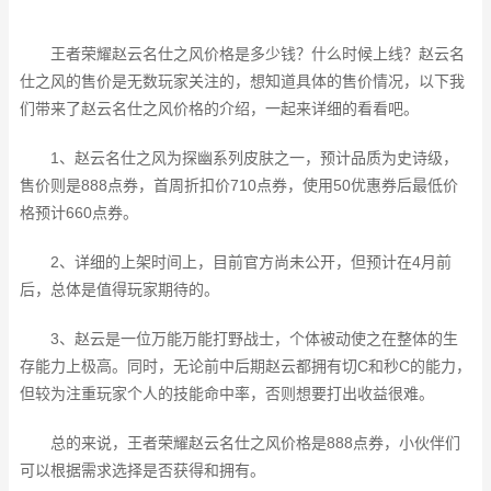
王者荣耀赵云名仕之风价格是多少钱？什么时候上线？赵云名
仕之风的售价是无数玩家关注的，想知道具体的售价情况，以下我
们带来了赵云名仕之风价格的介绍，一起来详细的看看吧。
1、赵云名仕之风为探幽系列皮肤之一，预计品质为史诗级，
售价则是888点券，首周折扣价710点券，使用50优惠券后最低价
格预计660点券。
2、详细的上架时间上，目前官方尚未公开，但预计在4月前
后，总体是值得玩家期待的。
3、赵云是一位万能万能打野战士，个体被动使之在整体的生
存能力上极高。同时，无论前中后期赵云都拥有切C和秒C的能力，
但较为注重玩家个人的技能命中率，否则想要打出收益很难。
总的来说，王者荣耀赵云名仕之风价格是888点券，小伙伴们
可以根据需求选择是否获得和拥有。