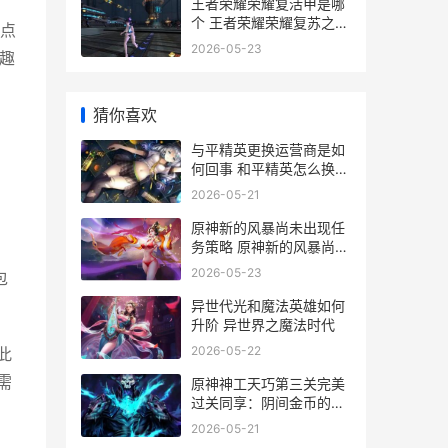
王者荣耀荣耀复活甲是哪
个 王者荣耀荣耀复苏之光
点
称号怎么获得
2026-05-23
趣
猜你喜欢
与平精英更换运营商是如
何回事 和平精英怎么换载
具
2026-05-21
原神新的风暴尚未出现任
务策略 原神新的风暴尚未
出现如何触发
2026-05-23
包
异世代光和魔法英雄如何
升阶 异世界之魔法时代
2026-05-22
此
需
原神神工天巧第三关完美
过关同享：阴间金币的位
置 原神天工大剑怎么获得
2026-05-21