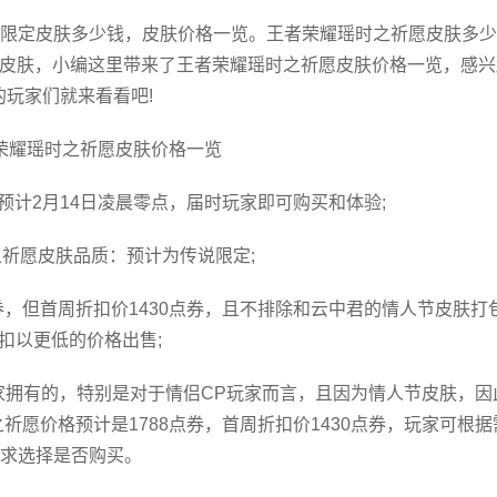
限定皮肤多少钱，皮肤价格一览。王者荣耀瑶时之祈愿皮肤多少
情侣皮肤，小编这里带来了王者荣耀瑶时之祈愿皮肤价格一览，感兴
的玩家们就来看看吧!
荣耀瑶时之祈愿皮肤价格一览
预计2月14日凌晨零点，届时玩家即可购买和体验;
之祈愿皮肤品质：预计为传说限定;
券，但首周折扣价1430点券，且不排除和云中君的情人节皮肤打
扣以更低的价格出售;
家拥有的，特别是对于情侣CP玩家而言，且因为情人节皮肤，因
愿价格预计是1788点券，首周折扣价1430点券，玩家可根据
求选择是否购买。