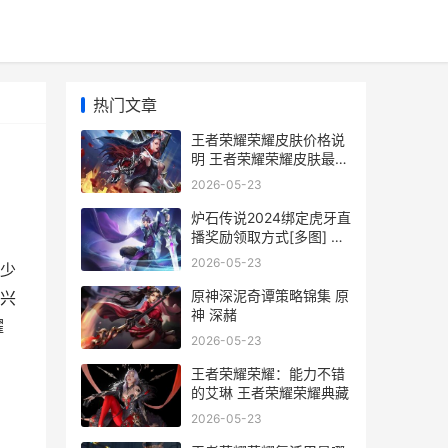
热门文章
王者荣耀荣耀皮肤价格说
明 王者荣耀荣耀皮肤最新
消息
2026-05-23
炉石传说2024绑定虎牙直
播奖励领取方式[多图] 炉
石传说绑定
2026-05-23
少
原神深泥奇谭策略锦集 原
感兴
神 深赭
耀
2026-05-23
王者荣耀荣耀：能力不错
的艾琳 王者荣耀荣耀典藏
2026-05-23