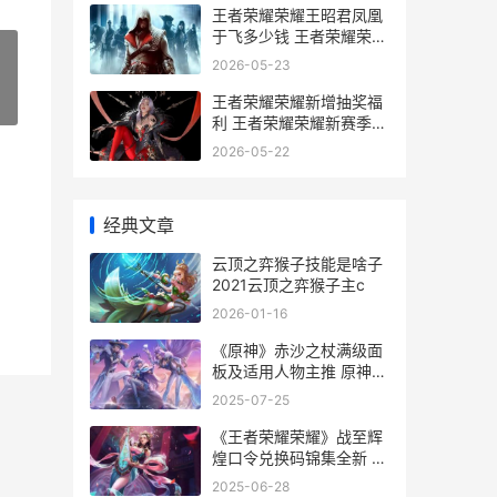
王者荣耀荣耀王昭君凤凰
于飞多少钱 王者荣耀荣耀
王者
2026-05-23
王者荣耀荣耀新增抽奖福
»
利 王者荣耀荣耀新赛季会
到什么段位
2026-05-22
经典文章
云顶之弈猴子技能是啥子
2021云顶之弈猴子主c
2026-01-16
《原神》赤沙之杖满级面
板及适用人物主推 原神赤
沙之槛怎么开
2025-07-25
《王者荣耀荣耀》战至辉
煌口令兑换码锦集全新 王
者荣耀荣耀币怎么获取
2025-06-28