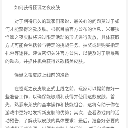
如何获得怪诞之夜皮肤
对于期待已久的玩家们来说，最关心的问题莫过于如
何才能获得这款皮肤。根据目前官方公布的信息，米莱狄
怪诞之夜皮肤将通过限定活动的形式进行发放，具体获取
方式可能会包括参与特定的挑战任务、抽奖或是购买指定
礼包等途径。建议密切关注官方公告，以便及时了解最新
的动态，并抓住机会获得这款精美皮肤。
怪诞之夜皮肤上线前的准备
在怪诞之夜皮肤正式上线之前，玩家可以提前做好一
些准备工作，以确保能够顺利获得并使用这款皮肤。首
先，熟悉米莱狄的基本操作和技能组合，这将有助于你在
游戏中更好地发挥新皮肤的优势；其次，查看游戏内的活
动预告，了解获取皮肤的具体要求；最后，准备好必要的