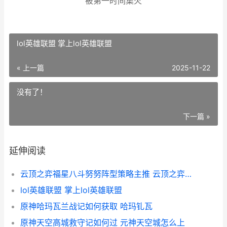
被第一时间集火
lol英雄联盟 掌上lol英雄联盟
« 上一篇
2025-11-22
没有了！
下一篇 »
延伸阅读
云顶之弈福星八斗努努阵型策略主推 云顶之弈福星八羁绊
lol英雄联盟 掌上lol英雄联盟
原神哈玛瓦兰战记如何获取 哈玛钆瓦
原神天空高城救守记如何过 元神天空城怎么上