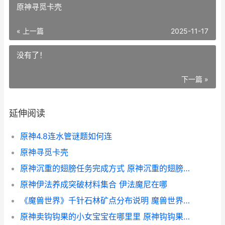
原神寻觅卡壳
« 上一篇
2025-11-17
没有了！
下一篇 »
延伸阅读
原神4.8连水管谜题如何连
原神寻觅卡壳
原神沉重的翅膀任务完成方式 原神沉重的翅膀有后续吗
原神伊法养成突破材料集合 伊法魔尼在哪
《魔兽世界》千针石林矿点分布说明 魔兽世界千魂
原神卖钩钩果的小女宝宝在哪里里 原神钩钩果怎么买