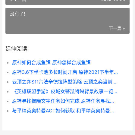
没有了！
下一篇 »
延伸阅读
原神如何合成鱼饵 原神怎样合成鱼饵
原神3.6下半卡池多长时间开启 原神2021下半年卡池
云顶之弈S11六法辛德拉阵型策略 云顶之奕当前版本6法
《英雄联盟手游》皮城女警凯特琳背景故事一览 凯特琳背景故事是什么
原神寻找揭晓文字任务如何完成 原神任务寻找谜题
与平精英奥特曼ACT如何获取 和平精英奥特曼继续