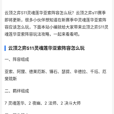
云顶之弈S11灵魂莲华亚索阵容怎么玩？云顶之弈s11赛季
即将更新，很多小伙伴想知道在新赛季中灵魂莲华亚索阵
容应该怎么玩，下面本站小编就给大家带来云顶之弈S11灵
魂莲华亚索阵容玩法攻略，一起来看看吧。
云顶之弈S11灵魂莲华亚索阵容怎么玩
一、阵容组成
亚索、阿狸、德莱厄斯、锤石、瑟提、辛德拉、千珏、厄
斐琉斯
二、羁绊组成
7 灵魂莲华、2 夜幽、2 法师、2 决斗大师