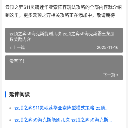
云顶之弈S11灵魂莲华亚索阵容玩法攻略的全部内容就介绍
到这里，更多云顶之弈相关攻略正在添加中，敬请期待！
云顶之弈s9海克斯能刷几次 云顶之弈s9海克斯霸王龙层
数奖励内容
« 上一篇
2025-11-16
没有了！
下一篇 »
延伸阅读
云顶之弈S11灵魂莲华亚索阵型模式策略 云顶之弈灵魂阵容搭配
云顶之弈s9海克斯能刷几次 云顶之弈s9海克斯霸王龙层数奖励内容