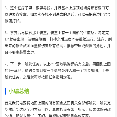
5、这个在房子里，很容易找，并且基本上房顶或墙角都有洞口可
以进去直接拿，如果实在找不到进去的洞话，可以先把旁边的镀金
旅团打掉。
6、拿齐后再接触那个装置，装置上有一个圆形的进度条，每走完
1/4就会出现一波镀金旅团，打掉之后进度才会继续进行。注意，刷
出来的镀金旅团血量和伤害都有点高，推荐带盾或聚怪的角色，并
且不要离装置太远。
7、下一步，触发任务。以上8个营地装置都搞完之后，再回到上图
的1号营地，这时会看到有一个债务处理人和一个镀金旅团，上去
触发任务，之后就可以按照任务指引走啦。
小编总结
首先我们需要将地图上面的所有镀金旅团机关全部都触发，触发完
毕然后到达这个地方就可以，具体的流程如上所示，如果你感兴趣
的话，那就去尝试一下吧。希望能够帮助到各位玩家。