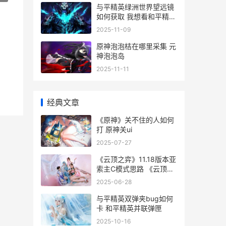
与平精英绿洲世界望远镜
如何获取 我想看和平精英
绿洲
2025-11-09
原神泡泡桔在哪里采集 元
神泡泡岛
2025-11-11
经典文章
《原神》关不住的人如何
打 原神关ui
2025-07-27
《云顶之弈》11.18版本亚
索主C模式思路 《云顶之
弈》S13赛季中具体有哪
2025-06-28
些五费卡-
与平精英双弹夹bug如何
卡 和平精英并联弹匣
2025-10-16