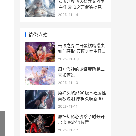
云顶之弈飞天德莱文阵型
主推 云顶之弈费德提克
2025-11-14
猜你喜欢
云顶之弈生日蛋糕嗡嗡虫
如何获取 云顶之弈生日蛋
糕系列有几个
2025-11-08
原神溢神的论证策略第二
天如何过
2025-11-10
原神久岐忍90级基础属性
面板说明 原神久岐忍90
级多少精通
2025-11-11
原神幻影心流啥子时候开
启 幻影心流位置
2025-11-12
»