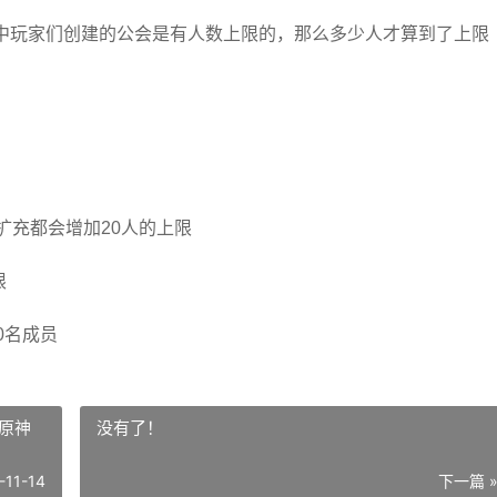
中玩家们创建的公会是有人数上限的，那么多少人才算到了上限
扩充都会增加20人的上限
限
0名成员
原神
没有了！
-11-14
下一篇 