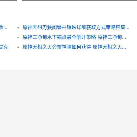
《英雄联盟手游》公会人数上限一览 公会人数上限是多少
原神无想刃狭间磐柱镶珠详细获取方式策略锦集 原神无想刃狭间雷神瞳位置
原神二净甸水下锚点最全解开策略 原神二净甸水下锚点怎么解锁-二净甸草元素柱子
提克
原神无相之火旁雷神瞳如何获得 原神无相之火旁边的结界