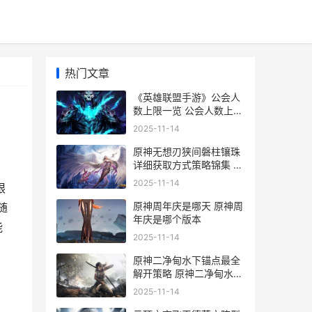
热门文章
《英雄联盟手游》公会人
数上限一览 公会人数上限
是多少
2025-11-14
原神无想刃狭间磐柱镶珠
详细获取方式策略锦集 原
神无想刃狭间雷神瞳位置
2025-11-14
限
原神周年庆是哪天 原神周
随
年庆是哪个版本
能
2025-11-14
原神二净甸水下锚点最全
解开策略 原神二净甸水下
锚点怎么解锁-二净甸草元
2025-11-14
素柱子