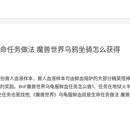
命任务做法 魔兽世界乌鸦坐骑怎么获得
0份兽人血液样本，兽人血液样本可由鲜血熔炉的大部分精英怪
的奖励。BnF魔兽世界乌龟服鲜血任务怎么做1、任务在地狱火
，后面交任务也是找他,《魔兽世界》乌龟服鲜血就是生命任务做法 魔