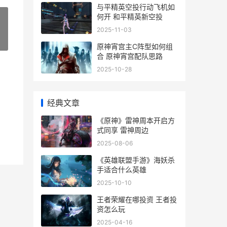
与平精英空投行动飞机如
何开 和平精英新空投
2025-11-03
»
原神宵宫主C阵型如何组
合 原神宵宫配队思路
2025-10-28
经典文章
《原神》雷神周本开启方
式同享 雷神周边
2025-08-06
《英雄联盟手游》海妖杀
手适合什么英雄
2025-10-10
王者荣耀在哪投资 王者投
资怎么玩
2025-04-16