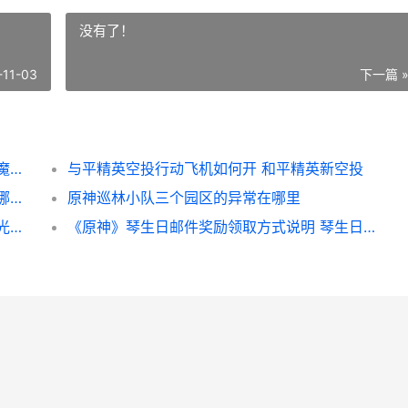
没有了！
-11-03
下一篇 
《魔兽世界》乌龟服鲜血就是生命任务做法 魔兽世界乌鸦坐骑怎么获得
与平精英空投行动飞机如何开 和平精英新空投
原神树王圣体菇哪里采集 原神树王圣体菇在哪里可以买
原神巡林小队三个园区的异常在哪里
《原神》竹林月夜成就如何完成 原神竹林月光全套
《原神》琴生日邮件奖励领取方式说明 琴生日在哪