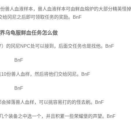
0份兽人血液样本，兽人血液样本可由鲜血熔炉的大部分精英怪
交给冈尼之后即可领取任务的奖励。
BnF
界乌龟服鲜血任务怎么做
66.7）的冈尼NPC处可以接到，后面交任务也是找他。
BnF
BnF
集10份兽人血样，然后将他们交给冈尼。
BnF
BnF
都会掉落兽人血样，可以挑容易打的的怪去刷。
BnF
的几个装备之中选一个，并且积累一些荣耀堡的声望。
BnF