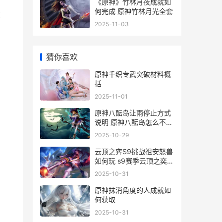
《原神》竹林月夜成就如
何完成 原神竹林月光全套
掉
2025-11-03
猜你喜欢
原神千织专武突破材料概
括
2025-11-01
原神八酝岛让雨停止方式
说明 原神八酝岛怎么不下
雨
2025-10-29
云顶之弈S9挑战祖安怒兽
如何玩 s9赛季云顶之奕阵
容攻略
2025-10-31
原神抹消角度的人成就如
何获取
2025-10-31