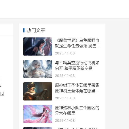
热门文章
《魔兽世界》乌龟服鲜血
就是生命任务做法 魔兽世
界乌鸦坐骑怎么获得
2025-11-03
与平精英空投行动飞机如
何开 和平精英新空投
2025-11-03
掉
原神树王圣体菇哪里采集
半
原神树王圣体菇在哪里可
兽世
以买
2025-11-03
原神巡林小队三个园区的
异常在哪里
2025-11-03