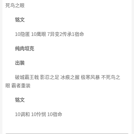
死鸟之眼
铭文
10隐匿 10鹰眼 7异变2传承1宿命
纯肉坦克
出装
破城霸王戟 影忍之足 冰痕之握 极寒风暴 不死鸟之
眼 霸者重装
铭文
10调和 10怜悯 10宿命