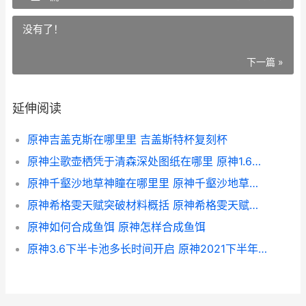
没有了！
下一篇 »
延伸阅读
原神吉盖克斯在哪里里 吉盖斯特杯复刻杯
原神尘歌壶栖凭于清森深处图纸在哪里 原神1.6尘歌壶
原神千壑沙地草神瞳在哪里里 原神千壑沙地草元素方碑
原神希格雯天赋突破材料概括 原神希格雯天赋加点
原神如何合成鱼饵 原神怎样合成鱼饵
原神3.6下半卡池多长时间开启 原神2021下半年卡池