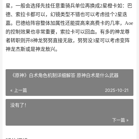
星，一般会选择先挂任意重骑兵单位再换成2星橙卡如：巴
德、索拉卡都可以，幻镜类型不错也可以考虑挂个2星迭
嘉。巴德给阵容整体加属性还能提高来高费卡的几率，Aoe
的控制效果也非常重要，索拉卡可以回血。有多的神龙尊
者转职则开8神龙努努直接无敌，努努没3星可以考虑变阵
神龙杰斯或是神龙敖兴。
《原神》白术角色机制详细解答 原神白术是什么武器
« 上一篇
2025-10-21
没有了！
下一篇 »