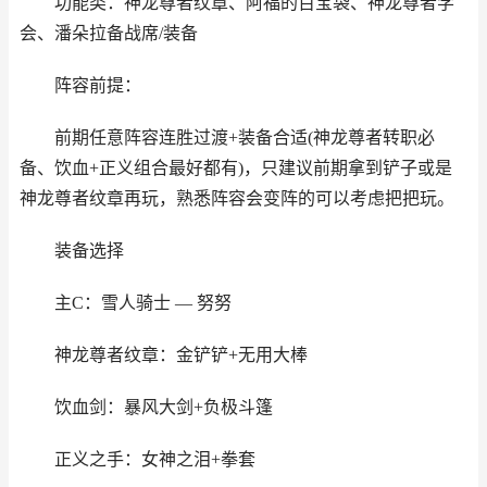
功能类：神龙尊者纹章、阿福的百宝袋、神龙尊者学
会、潘朵拉备战席/装备
阵容前提：
前期任意阵容连胜过渡+装备合适(神龙尊者转职必
备、饮血+正义组合最好都有)，只建议前期拿到铲子或是
神龙尊者纹章再玩，熟悉阵容会变阵的可以考虑把把玩。
装备选择
主C：雪人骑士 — 努努
神龙尊者纹章：金铲铲+无用大棒
饮血剑：暴风大剑+负极斗篷
正义之手：女神之泪+拳套