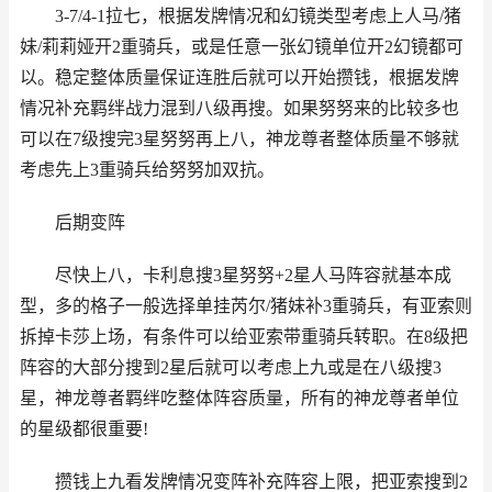
3-7/4-1拉七，根据发牌情况和幻镜类型考虑上人马/猪
妹/莉莉娅开2重骑兵，或是任意一张幻镜单位开2幻镜都可
以。稳定整体质量保证连胜后就可以开始攒钱，根据发牌
情况补充羁绊战力混到八级再搜。如果努努来的比较多也
可以在7级搜完3星努努再上八，神龙尊者整体质量不够就
考虑先上3重骑兵给努努加双抗。
后期变阵
尽快上八，卡利息搜3星努努+2星人马阵容就基本成
型，多的格子一般选择单挂芮尔/猪妹补3重骑兵，有亚索则
拆掉卡莎上场，有条件可以给亚索带重骑兵转职。在8级把
阵容的大部分搜到2星后就可以考虑上九或是在八级搜3
星，神龙尊者羁绊吃整体阵容质量，所有的神龙尊者单位
的星级都很重要!
攒钱上九看发牌情况变阵补充阵容上限，把亚索搜到2