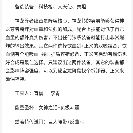
备选装备：科技枪、大天使、泰坦
神龙尊者纹章是阵容核心，神龙转的努努能够获得神
龙尊者羁绊对血量和法强的加成，配合上技能对低于自己
血量的额外真实伤害，不出任何法系装备就能打出非常爆
炸的输出效果。其它两件选择饮血剑+正义的双吸组合，饮
血剑有全能吸血+残血护盾容错必备，正义有启动有增伤也
好合成是最佳选择。只建议出这两件装备，其它的装备都
会影响阵容强度，可以到秘宝龙阶段找个拆卸器、正义来
确保神装。
工具人：盲僧 — 李青
能量圣杯：女神之泪+负极斗篷
兹若特传送门：巨人腰带+反曲弓