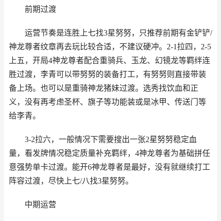
前期过渡
运营节奏是连胜上七找3星努努，只推荐前期有金铲铲/
神龙尊者纹章再去玩比较合适，不建议硬冲。2-1拉四，2-5
上五，开局4神龙尊者配合重骑兵、玉龙、幻镜龙等羁绊连
胜过渡，李青可以带努努的装备打工，有努努则直接带装
备上场。也可以是重骑神龙猪妹过渡。选秀找饮血和正
义，没有再考虑圣杯、旗子等功能装或是冰甲、传送门等
给李青。
3-2拉六，一般情况下需要搜出一张2星努努稳定血
量，看发牌情况稳定质量补充羁绊，4神龙尊者为基础拼任
意强势单卡过渡。能开6神龙尊者是最好，没有就继续打工
阵容过渡，尽快上七/八找3星努努。
中期运营