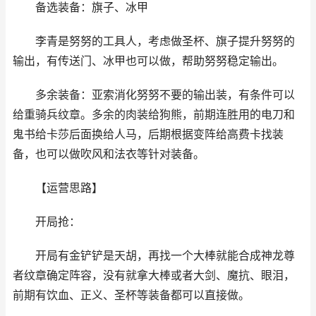
备选装备：旗子、冰甲
李青是努努的工具人，考虑做圣杯、旗子提升努努的
输出，有传送门、冰甲也可以做，帮助努努稳定输出。
多余装备：亚索消化努努不要的输出装，有条件可以
给重骑兵纹章。多余的肉装给狗熊，前期连胜用的电刀和
鬼书给卡莎后面换给人马，后期根据变阵给高费卡找装
备，也可以做吹风和法衣等针对装备。
【运营思路】
开局抢：
开局有金铲铲是天胡，再找一个大棒就能合成神龙尊
者纹章确定阵容，没有就拿大棒或者大剑、魔抗、眼泪，
前期有饮血、正义、圣杯等装备都可以直接做。