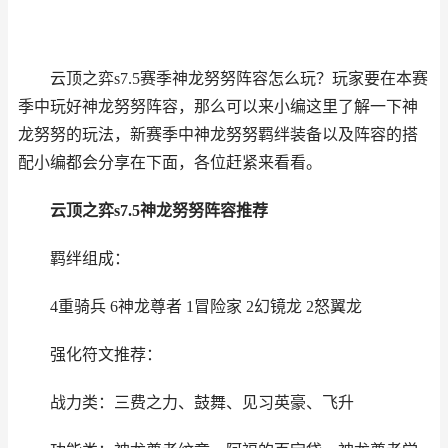
云顶之弈s7.5赛季神龙努努阵容怎么玩？玩家要在本赛
季中玩好神龙努努阵容，那么可以来小编这里了解一下神
龙努努的玩法，新赛季中神龙努努羁绊装备以及阵容的搭
配小编都会分享在下面，各位赶紧来看看。
云顶之弈s7.5神龙努努阵容推荐
羁绊组成：
4重骑兵 6神龙尊者 1冒险家 2幻镜龙 2怒翼龙
强化符文推荐：
战力类：三费之力、鼓舞、见习英豪、飞升