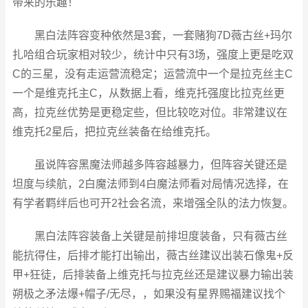
带来的乐趣！
黑白法阵容变种依然是3套，一套赌狗7D薇古丝+玛尔
扎哈组合玩家相对较少，统计中只有3场，强度上更是吃双
C的三星，没有走运营流稳定；运营流中一个是拉克丝主C
一个是维克托主C，从数据上看，维克托强度比拉克丝更
高，拉克丝优势是更稳定些，但比较吃对位。非常建议在
维克托2星后，把拉克丝装备在给维克托。
虽说阵容黑魔法师越多阵容越暴力，但阵容关键还是
坦度与续航，2白魔法师到4白魔法师看对局情况选择，在
有学者羁绊后也可开2社会名流，来增强全队的法力恢复。
黑白法阵容装备上关键是前排坦度装备，只有薇古丝
能抗得住，后排才能打出输出，薇古丝建议出装石像鬼+反
甲+狂徒，后排装备上维克托与拉克丝还是建议暴力输出装
朔极之矛法爆+帽子/无尽，，如果没有星界赐福建议找个