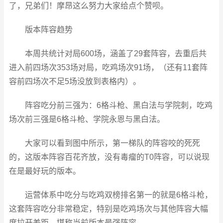
了，兄弟们！摩昂这么努力大家给点个赞呗。
版本阵容趋势
本周共统计对局600场，涵盖了29套阵容，去重后共
进入前四场次353场对局，吃鸡场次91场，（还有11套阵
容前四场次不足5场没放到表格内）。
阵容吃分前三强为：6格斗枪、黑白法与学院刺，吃鸡
场次前三强是6格斗枪、学院永恩与黑白法。
大家可以看到图中所示，第一梯队的阵容咬的死死
的，这版本阵容百花齐放，没有毒瘤的T0阵容，可以说现
在是最好玩的版本。
运营体系中吃分与吃鸡双榜排名第一的就是6格斗枪，
这套阵容吃分非常稳定，特别是吃鸡场次与其他阵容大幅
度拉开差距，堪称当前版本最强阵容。