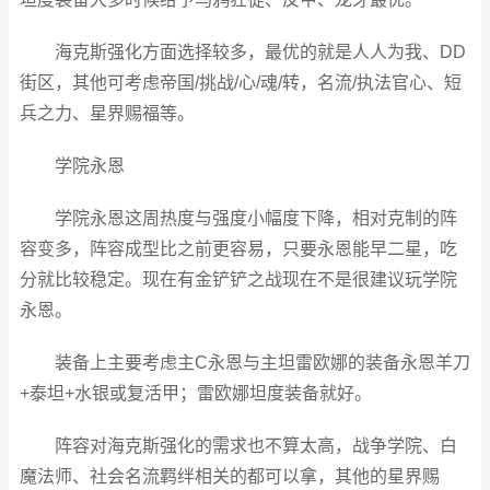
海克斯强化方面选择较多，最优的就是人人为我、DD
街区，其他可考虑帝国/挑战/心/魂/转，名流/执法官心、短
兵之力、星界赐福等。
学院永恩
学院永恩这周热度与强度小幅度下降，相对克制的阵
容变多，阵容成型比之前更容易，只要永恩能早二星，吃
分就比较稳定。现在有金铲铲之战现在不是很建议玩学院
永恩。
装备上主要考虑主C永恩与主坦雷欧娜的装备永恩羊刀
+泰坦+水银或复活甲；雷欧娜坦度装备就好。
阵容对海克斯强化的需求也不算太高，战争学院、白
魔法师、社会名流羁绊相关的都可以拿，其他的星界赐