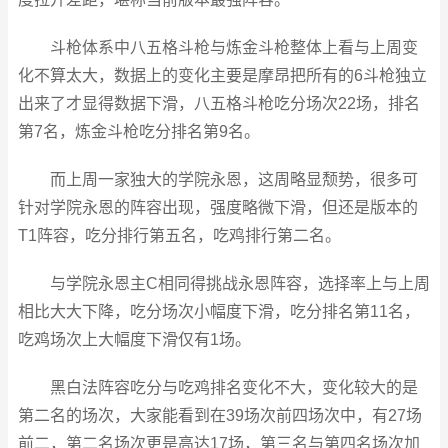
斗枪体系中八五格斗枪与炼金斗枪整体上看与上周变
化不算太大，数据上的变化主要是摩昂把所有的6斗枪独立
出来了才显得数据下滑，八五格斗枪吃分场次22场，排名
第7名，炼金斗枪吃分排名第9名。
而上周一家独大的学院永恩，这周略显颓势，很多可
针对学院永恩的阵容出现，强度略微下滑，但还是版本的
T1阵容，吃分排行第五名，吃鸡排行第二名。
与学院永恩主C相同得挑战永恩阵容，选择率上与上周
相比大大下降，吃分场次小幅度下滑，吃分排名第11名，
吃鸡场次上大幅度下滑仅有1场。
黑白法阵容吃分与吃鸡排名变化不大，变化较大的是
第二名的场次，大家能看到在39场次前四场次中，有27场
前二，第二名场次更是高达17场，第三名与第四名场次加