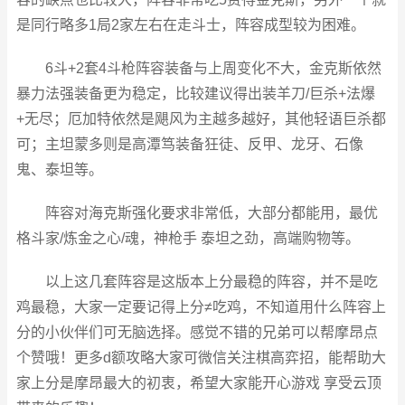
是同行略多1局2家左右在走斗士，阵容成型较为困难。
6斗+2套4斗枪阵容装备与上周变化不大，金克斯依然
暴力法强装备更为稳定，比较建议得出装羊刀/巨杀+法爆
+无尽；厄加特依然是飓风为主越多越好，其他轻语巨杀都
可；主坦蒙多则是高潭笃装备狂徒、反甲、龙牙、石像
鬼、泰坦等。
阵容对海克斯强化要求非常低，大部分都能用，最优
格斗家/炼金之心/魂，神枪手 泰坦之劲，高端购物等。
以上这几套阵容是这版本上分最稳的阵容，并不是吃
鸡最稳，大家一定要记得上分≠吃鸡，不知道用什么阵容上
分的小伙伴们可无脑选择。感觉不错的兄弟可以帮摩昂点
个赞哦！更多d额攻略大家可微信关注棋高弈招，能帮助大
家上分是摩昂最大的初衷，希望大家能开心游戏 享受云顶