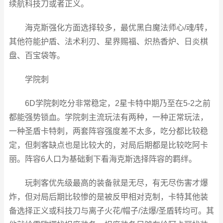
续航科技刀或者正义。
海克斯强化方面选择较多，最优黑白魔法师心/魂/转，
其他符能护盾、法术利刃、星界赐福、炽热香炉、日炎棋
盘、百宝袋等。
学院刺
6D学院刺吃分非常稳定，2星卡特中期乃至在5-2之前
都能强势锁血。学院刺主流玩法有两种，一种正常玩法，
一种圣盾卡特刺，两套阵容强度差不太多，吃分都比较稳
定，但刺客缺点也是比较大的，对局后期都是比较吃阿卡
丽。阵容6人口为基础剩下看海克斯选择阵容的羁绊。
玩刺客优先级最高的装备就是无尽，有无尽伤害才爆
炸，但对局后期比较惨的是被反甲相对克制，卡特其他装
备选择正义或科技刀与离子火花/帽子/法爆/圣盾转均可。其