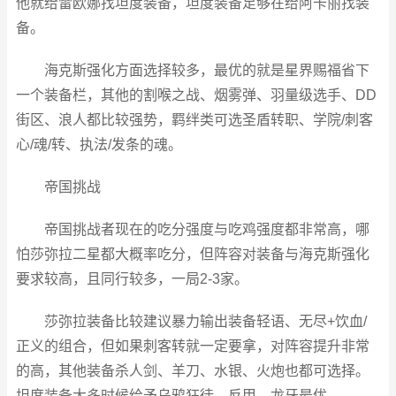
他就给雷欧娜找坦度装备，坦度装备足够在给阿卡丽找装
备。
海克斯强化方面选择较多，最优的就是星界赐福省下
一个装备栏，其他的割喉之战、烟雾弹、羽量级选手、DD
街区、浪人都比较强势，羁绊类可选圣盾转职、学院/刺客
心/魂/转、执法/发条的魂。
帝国挑战
帝国挑战者现在的吃分强度与吃鸡强度都非常高，哪
怕莎弥拉二星都大概率吃分，但阵容对装备与海克斯强化
要求较高，且同行较多，一局2-3家。
莎弥拉装备比较建议暴力输出装备轻语、无尽+饮血/
正义的组合，但如果刺客转就一定要拿，对阵容提升非常
的高，其他装备杀人剑、羊刀、水银、火炮也都可选择。
坦度装备大多时候给予乌鸦狂徒、反甲、龙牙最优。