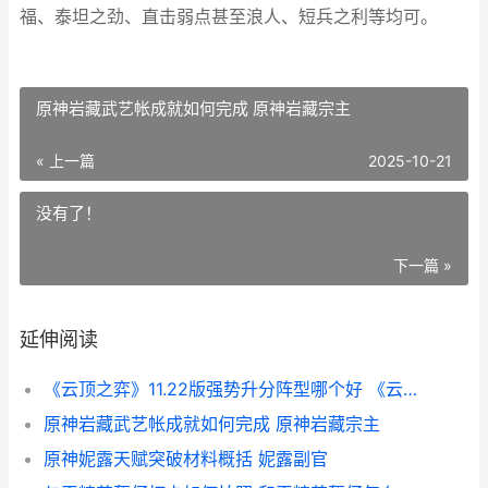
福、泰坦之劲、直击弱点甚至浪人、短兵之利等均可。
原神岩藏武艺帐成就如何完成 原神岩藏宗主
« 上一篇
2025-10-21
没有了！
下一篇 »
延伸阅读
《云顶之弈》11.22版强势升分阵型哪个好 《云顶之弈》双城之战2赛季上线时间
原神岩藏武艺帐成就如何完成 原神岩藏宗主
原神妮露天赋突破材料概括 妮露副官