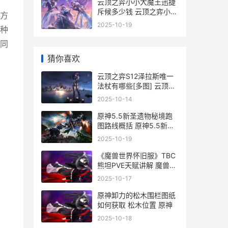
云顶之弈小小大魔王迅捷
斥候多少钱 云顶之弈小小
方
大魔王提莫合成公式
2025-10-19
种
同
猜你喜欢
云顶之弈S12泽拉斯唯一
法杖有哪些[多图] 云顶之
奕泽拉斯技能
2025-10-14
原神5.5新圣遗物秘境跑
图路线概括 原神5.5新圣
遗物最新获取方式
2025-10-19
《魔兽世界怀旧服》TBC
熊坦PVE天赋讲解 魔兽世
界怀旧服官网
2025-10-17
原神卸力的松木围栏图纸
如何获取 松木位置 原神
2025-10-18