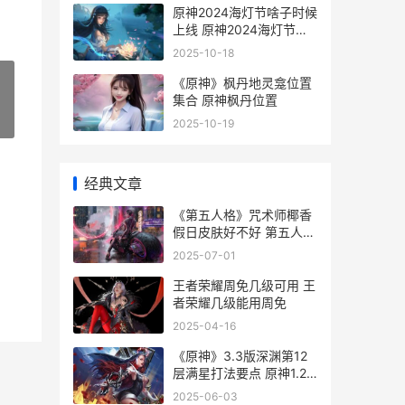
原神2024海灯节啥子时候
上线 原神2024海灯节是
哪个版本
2025-10-18
《原神》枫丹地灵龛位置
集合 原神枫丹位置
»
2025-10-19
经典文章
《第五人格》咒术师椰香
假日皮肤好不好 第五人格
咒术师新皮肤
2025-07-01
王者荣耀周免几级可用 王
者荣耀几级能用周免
2025-04-16
《原神》3.3版深渊第12
层满星打法要点 原神1.2
版本新深渊
2025-06-03