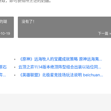
击获取，即可获得所烹饪的奶酪。
的瑚
没有了！
-10-19
下一篇 
《原神》远海牧人的宝藏成就策略 原神远海夷地的瑚枝怎么得
原石
云顶之弈11.14版本绝顶阵型组合出装以站位同享2021 云顶之弈11.0
云顶之弈小小大魔王迅捷斥候多少钱 云顶之弈小小大魔王提莫合成公式
《英雄联盟》北极星竞技场玩法说明 beichuan英雄联盟