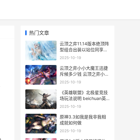
热门文章
云顶之弈11.14版本绝顶阵
型组合出装以站位同享
2021 云顶之弈11.0
2025-10-19
云顶之弈小小大魔王迅捷
斥候多少钱 云顶之弈小小
大魔王提莫合成公式
2025-10-19
型
《英雄联盟》北极星竞技
场玩法说明 beichuan英
雄联盟
2025-10-19
原神3.3如我是我非我相
成就如何做
2025-10-19