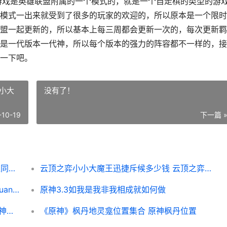
款游戏是英雄联盟附属的一个模式的，就是一个自走棋的类型的游
模式一出来就受到了很多的玩家的欢迎的，所以原本是一个限时
盟一起更新的，所以基本上每三周都会更新一次的，每次更新羁
是一代版本一代神，所以每个版本的强力的阵容都不一样的，接
一下吧。
小大
没有了！
-10-19
下一篇 
云顶之弈11.14版本绝顶阵型组合出装以站位同享2021 云顶之弈11.0
云顶之弈小小大魔王迅捷斥候多少钱 云顶之弈小小大魔王提莫合成公式
《英雄联盟》北极星竞技场玩法说明 beichuan英雄联盟
原神3.3如我是我非我相成就如何做
原神3.6版本班尼特邀约全成就完成策略 原神班尼特nga
《原神》枫丹地灵龛位置集合 原神枫丹位置