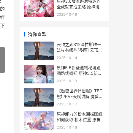
戏
原神3.6版本班尼特邀约
全成就完成策略 原神班尼
的
特nga
2025-10-19
绊
下
猜你喜欢
云顶之弈S12泽拉斯唯一
法杖有哪些[多图] 云顶之
奕泽拉斯技能
2025-10-14
»
原神5.5新圣遗物秘境跑
图路线概括 原神5.5新圣
遗物最新获取方式
2025-10-19
《魔兽世界怀旧服》TBC
熊坦PVE天赋讲解 魔兽世
界怀旧服官网
2025-10-17
原神卸力的松木围栏图纸
如何获取 松木位置 原神
2025-10-18