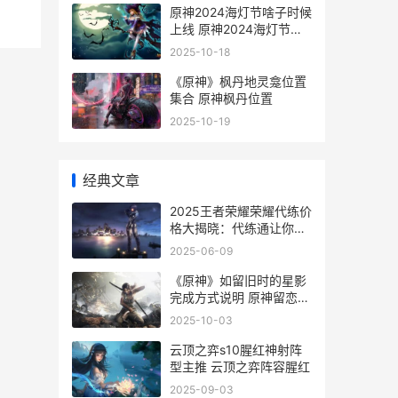
原神2024海灯节啥子时候
上线 原神2024海灯节是
哪个版本
2025-10-18
《原神》枫丹地灵龛位置
集合 原神枫丹位置
2025-10-19
经典文章
2025王者荣耀荣耀代练价
格大揭晓：代练通让你升
分不“吃土” 2025王者荣耀
2025-06-09
荣耀水晶保底多少
《原神》如留旧时的星影
完成方式说明 原神留恋镜
在哪里
2025-10-03
云顶之弈s10腥红神射阵
型主推 云顶之弈阵容腥红
2025-09-03