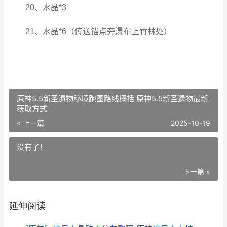
20、水晶*3
21、水晶*6（传送锚点旁瀑布上竹林处）
原神5.5新圣遗物秘境跑图路线概括 原神5.5新圣遗物最新
获取方式
« 上一篇
2025-10-19
没有了！
下一篇 »
延伸阅读