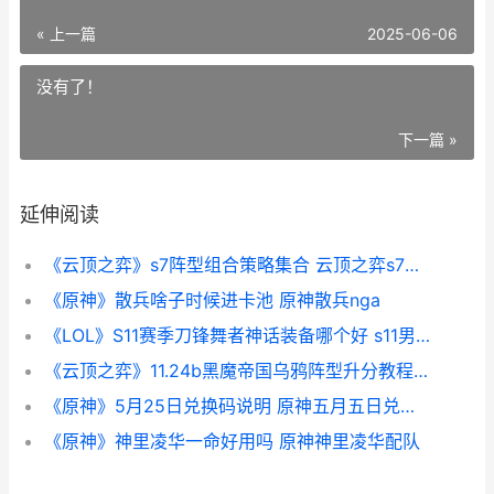
« 上一篇
2025-06-06
没有了！
下一篇 »
延伸阅读
《云顶之弈》s7阵型组合策略集合 云顶之弈s7羁绊全览图
《原神》散兵啥子时候进卡池 原神散兵nga
《LOL》S11赛季刀锋舞者神话装备哪个好 s11男刀
《云顶之弈》11.24b黑魔帝国乌鸦阵型升分教程 《云顶之弈》德莱文阵容
《原神》5月25日兑换码说明 原神五月五日兑换码
《原神》神里凌华一命好用吗 原神神里凌华配队