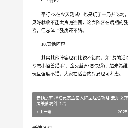
9.平行EZ
平行EZ在今天测试中也是玩了一局并吃鸡
见好就收不能太贪魔盗团，这套阵容在后期的强
容，但总体上强度还不错。
10.其他阵容
其实其他阵容也有比较不错的，如1费的潘森
专属小怪兽猎手)、金克丝(罪恶快感)、超未希维
玩且强度不错，大家在适合的对局也可考虑。
云顶之弈s8幻灵赏金猎人阵型组合攻略 云顶之弈
灵战队羁绊介绍
« 上一篇
2025