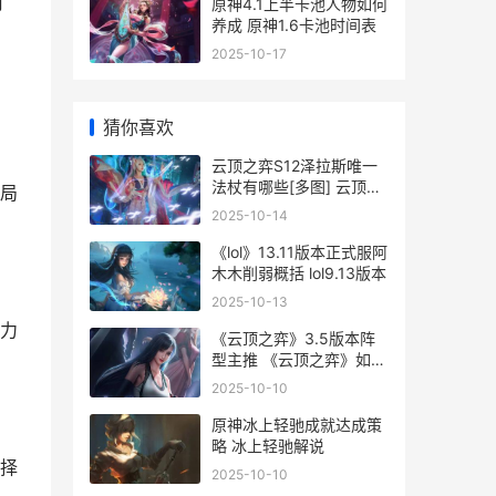
月
原神4.1上半卡池人物如何
养成 原神1.6卡池时间表
2025-10-17
猜你喜欢
云顶之弈S12泽拉斯唯一
法杖有哪些[多图] 云顶之
局
奕泽拉斯技能
2025-10-14
《lol》13.11版本正式服阿
木木削弱概括 lol9.13版本
2025-10-13
力
《云顶之弈》3.5版本阵
型主推 《云顶之弈》如何
删除和重新创建小队规划
2025-10-10
器-
原神冰上轻驰成就达成策
略 冰上轻驰解说
择
2025-10-10