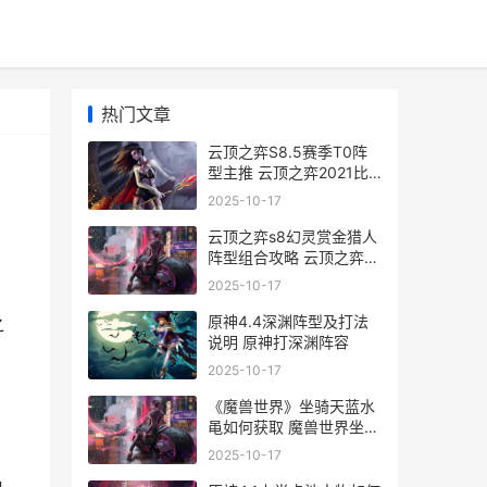
热门文章
云顶之弈S8.5赛季T0阵
型主推 云顶之弈2021比
赛
2025-10-17
云顶之弈s8幻灵赏金猎人
阵型组合攻略 云顶之弈s8
幻灵战队羁绊介绍
2025-10-17
，
原神4.4深渊阵型及打法
之
说明 原神打深渊阵容
2025-10-17
《魔兽世界》坐骑天蓝水
黾如何获取 魔兽世界坐骑
怎么获得
2025-10-17