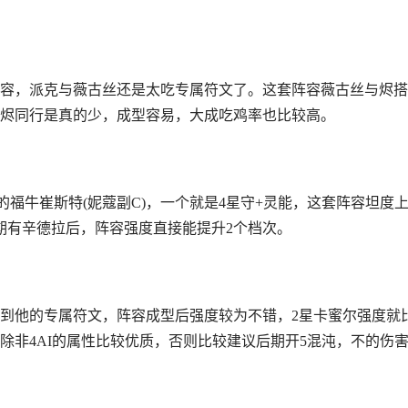
容，派克与薇古丝还是太吃专属符文了。这套阵容薇古丝与烬搭
烬同行是真的少，成型容易，大成吃鸡率也比较高。
福牛崔斯特(妮蔻副C)，一个就是4星守+灵能，这套阵容坦度
期有辛德拉后，阵容强度直接能提升2个档次。
到他的专属符文，阵容成型后强度较为不错，2星卡蜜尔强度就
除非4AI的属性比较优质，否则比较建议后期开5混沌，不的伤