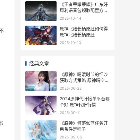
《王者荣耀荣耀》广东好
犀利语音包领取配置方式
王者荣耀荣耀典藏皮肤排
2025-10-14
名
原神北陆长柄原胚如何得
不
原神北陆长柄原胚
2025-10-10
经典文章
《原神》晴暖时节的细沙
获取方式策略 原神晴空
cp
2025-06-28
2024原神代肝接单平台哪
个好 原神代肝行情
2025-09-11
《原神》倾落伽蓝任务开
都
启条件是啥子
2025-09-05