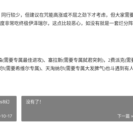
，同行较少，但建议在咒能高涨或不屈之劲下才考虑，但大家需
度非常吃终极伊泽瑞尔，这点比较恶心，如没有就是一套烂分阵
(需要专属最佳进攻)、塞拉斯(需要专属弑君突刺)，2费派克(需
尔(需要希维尔专属)、天淘纳尔(需要专属大发脾气)也斗遇到有
s8幻
没有了！
-10-17
下一篇 