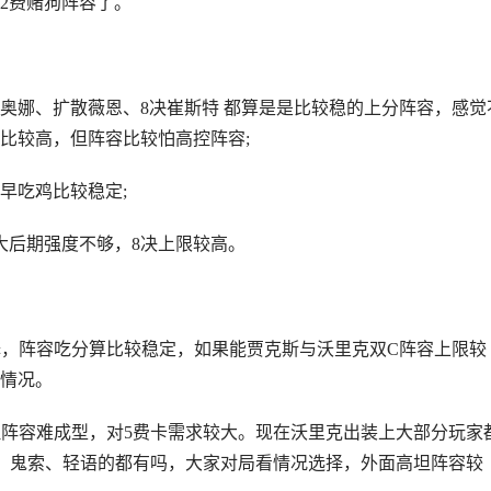
2费赌狗阵容了。
奥娜、扩散薇恩、8决崔斯特 都算是是比较稳的上分阵容，感觉
比较高，但阵容比较怕高控阵容;
早吃鸡比较稳定;
大后期强度不够，8决上限较高。
择，阵容吃分算比较稳定，如果能贾克斯与沃里克双C阵容上限较
情况。
但阵容难成型，对5费卡需求较大。现在沃里克出装上大部分玩家
、鬼索、轻语的都有吗，大家对局看情况选择，外面高坦阵容较