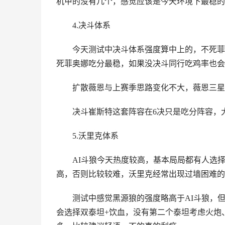
机甲的没有几个，感觉应该是今天环境下最稳的
4.决斗体系
今天测试中决斗体系强度算中上的，不死菲
死菲奥娜吃分最稳，如果没决斗同行吃鸡率也会
扩散薇恩与上赛季思路变化不大，薇恩三星
决斗崔斯特这套阵容在6决只是吃分阵容，
5.沃里克体系
AI斗狼今天热度较高，基本局局都有人选
高，否则比较较难，沃里克经常出现过墙困难的
测试中感觉黑源狼的强度略高于AI斗狼，
会选择双泰坦+饮血，没有第二个泰坦考虑火炮