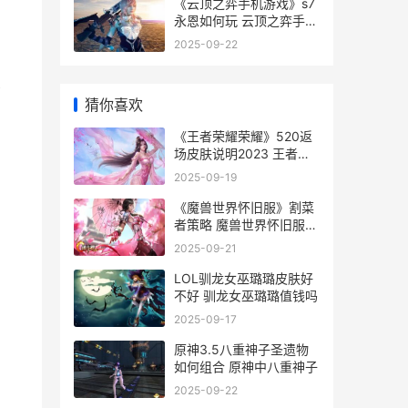
《云顶之弈手机游戏》s7
永恩如何玩 云顶之弈手机
版怎么下载
2025-09-22
只
猜你喜欢
《王者荣耀荣耀》520返
场皮肤说明2023 王者荣
耀荣耀印记怎么得到
2025-09-19
《魔兽世界怀旧服》割菜
者策略 魔兽世界怀旧服
60级永久服
2025-09-21
LOL驯龙女巫璐璐皮肤好
不好 驯龙女巫璐璐值钱吗
2025-09-17
原神3.5八重神子圣遗物
如何组合 原神中八重神子
2025-09-22