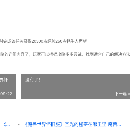
完成该任务获得20300点经验250点牦牛人声望。
攻略的详细内容了，玩家可以根据攻略多多尝试，找到适合自己的解决方
界怀
没有了！
-09-22
下一篇 
《魔兽世界》北风苔原腐化的土地任务策略 《魔兽世界》北风苔原和灰熊丘陵的渔点
《魔兽世界怀旧服》圣光的秘密在哪里里 魔兽世界怀旧服哪个服务器人多