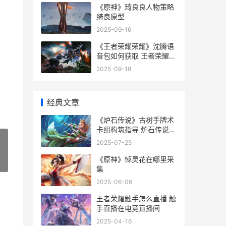
《原神》琦良良人物策略
绮良原型
2025-09-16
《王者荣耀荣耀》沈腾语
音包如何获取 王者荣耀荣
耀称号哪个含金量最高
2025-09-18
法
经典文章
《炉石传说》古树手牌术
卡组构筑指导 炉石传说古
墓惊魂高级探墓员
2025-07-25
《原神》悼灵花在哪里采
»
集
2025-06-06
王者荣耀触手怎么直播 触
手直播在电竞直播间
2025-04-16