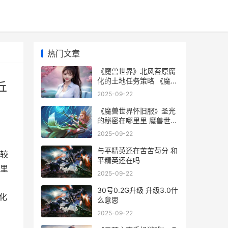
热门文章
《魔兽世界》北风苔原腐
化的土地任务策略 《魔兽
丘
世界》北风苔原和灰熊丘
2025-09-22
陵的渔点
《魔兽世界怀旧服》圣光
的秘密在哪里里 魔兽世界
怀旧服哪个服务器人多
2025-09-22
与平精英还在苦苦苟分 和
较
平精英还在吗
里
2025-09-22
30号0.2G升级 升级3.0什
化
么意思
2025-09-22