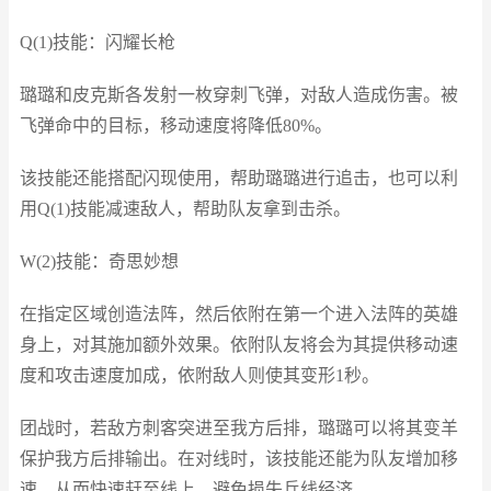
Q(1)技能：闪耀长枪
璐璐和皮克斯各发射一枚穿刺飞弹，对敌人造成伤害。被
飞弹命中的目标，移动速度将降低80%。
该技能还能搭配闪现使用，帮助璐璐进行追击，也可以利
用Q(1)技能减速敌人，帮助队友拿到击杀。
W(2)技能：奇思妙想
在指定区域创造法阵，然后依附在第一个进入法阵的英雄
身上，对其施加额外效果。依附队友将会为其提供移动速
度和攻击速度加成，依附敌人则使其变形1秒。
团战时，若敌方刺客突进至我方后排，璐璐可以将其变羊
保护我方后排输出。在对线时，该技能还能为队友增加移
速，从而快速赶至线上，避免损失兵线经济。