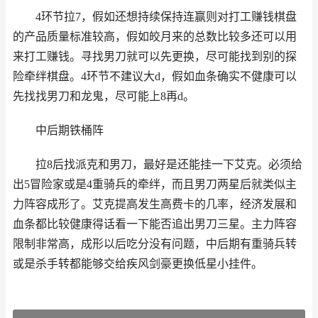
4环节拉7，假如还想持续保持连赢则对打工赚钱棋盘
的产品质量标准较高，假如皎月来的总数比较多还可以用
来打工赚钱。寻找男刀就可以先更换，尽可能找到别的探
险牵绊棋盘。4环节不建议大d，假如血条确实不健康可以
先找找男刀和龙鬼，尽可能上8再d。
中后期铁桶阵
拉8后找派克和男刀，最好是还能挂一下艾克。必须给
出5冒险家或是4重骑兵的牵绊，而且男刀两星后就类似主
力阵容成形了。艾克提高发生高费卡的几率，经济发展和
血条都比较健康得话看一下能否追出男刀三星。主力阵容
限制非常高，成形以后吃分没有问题，中后期有重骑兵转
或是杀手转都能够交给疾风剑豪更换低星小挂件。