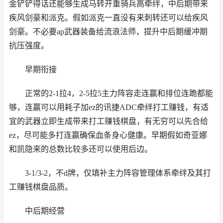
金铲铲得话还能够生成马转开重骑兵高牵绊，中后期带来
疾风剑豪和派克。假如派克一直没有来刺转还可以给疾风
剑豪。不必要ap武器装备给流浪法师，提升中后期缓冲期
抗压强度。
早期衔接
正常的2-1拉4，2-5拉5主力阵容走连赢和排位连跪都能
够，连赢可以用耗子加ez的讯捷ADC牵绊打工赚钱，有适
宜的武器立即生成带来打工赚钱棋盘，有无穷可以先合给
ez，尽可能多打连赢确保血条身心健康。早期假如奇亚娜
和凯隐来的总数比较多还可以使用后边。
3-1/3-2，不d牌，仅填补主力阵容管理体系牵绊及其打
工赚钱棋盘品质。
中后期经营