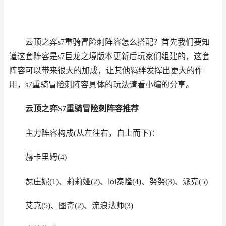
云顶之弈s7重骑冒险刺阵容怎么搭配？首先我们要知
道这套阵容是s7
巨龙之境版本更新后玩家们组建的，这套
阵容可以带来很大的加成，让其他羁绊发挥出更大的作
用，s7重骑冒险刺阵容具体的玩法请看小编的分享。
云顶之弈S7重骑冒险刺阵容推荐
主力阵容构成(从左往右，自上而下)：
赫卡里姆(4)
瑟庄妮(1)、莉莉娅(2)、lol泰隆(4)、努努(3)、派克(5)
艾克(5)、图奇(2)、流浪法师(3)