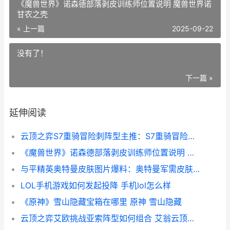
《魔兽世界》诺森德部落剥皮训练师位置说明 魔兽世界诺
甘农之壳
« 上一篇
2025-09-22
没有了！
下一篇 »
延伸阅读
云顶之弈S7重骑冒险刺阵型主推：S7重骑冒险刺阵型组合策略[多图] 云顶之弈新版本重骑
《魔兽世界》诺森德部落剥皮训练师位置说明 魔兽世界诺甘农之壳
与平精英奥特曼皮肤图片爆料：奥特曼军需皮肤全新曝光概括[多图] 奥特曼联名和平精英
LOL手机游戏如何发起投降 手机lol怎么样
《原神》雪山隐藏宝箱在哪里 原神 雪山隐藏
云顶之弈艾欧挑战亚索阵型如何组合 艾翁云顶之弈出装