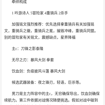
牵绊构成
1 吟游诗人 5冒险家 4重骑兵 2杀手
加强铭文强烈推荐：优先选择拿重骑兵有关加强铭
文，重骑兵之徽，重骑兵之冕，摧毁冲峰，重骑兵同盟。
别的冒险家有关铭文，震撼缺点，星界降福
主c：刀锋之影泰隆
无尽之刃：暴风大剑 拳套
饮血剑：负级披风斗篷 暴风大剑
候选武器装备：夜之锋刃，轻语，巨杀等。
男刀是主力阵容中的主c，无穷确保导出，饮血剑确保
续航力。第三件依据对战情况随便挑选。假如对战中碰到