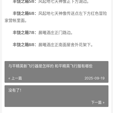
丰饶之箱5/8：
风起地七天神像正下方湖边。
丰饶之箱6/8：
风起地七天神像传送点左下方红色冒险
家营帐里面。
丰饶之箱7/8：
晨曦酒庄正门路边。
丰饶之箱8/8：
晨曦酒庄正南面屋舍外花架下。
与平精英新飞行器是怎样的 和平精英飞行服有哪些
« 上一篇
2025-09-19
没有了！
下一篇 »