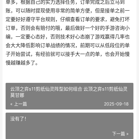
单多，根据自己的实力选择任务，订单完成之后立马到
账，可以随时提现使用非常的简单方便，但是接单之前一
定要好好遵守平台规则，仔细查看订单的要求，避免打坏
订单，否则会有赔付的哦，最后做好一个好的手游咨询小
编，一定要心态好，否则技术好心态崩了游戏赢得几率也
会大大降低影响订单战绩的情况，前期可以从低段位的单
子开始尝试，有经验就可以接手大一点的单，也会开始慢
慢越赚越多了。
云顶之弈s11剪纸仙灵阵型如何组合 云顶之弈s11剪纸仙灵
莫甘娜
« 上一篇
2025-09-18
没有了！
下一篇 »